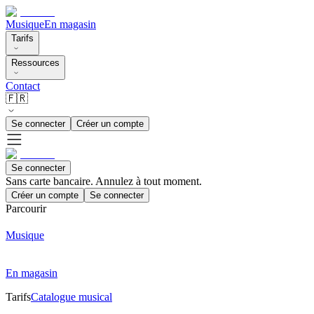
Musique
En magasin
Tarifs
Ressources
Contact
🇫🇷
Se connecter
Créer un compte
Se connecter
Sans carte bancaire. Annulez à tout moment.
Créer un compte
Se connecter
Parcourir
Musique
En magasin
Tarifs
Catalogue musical