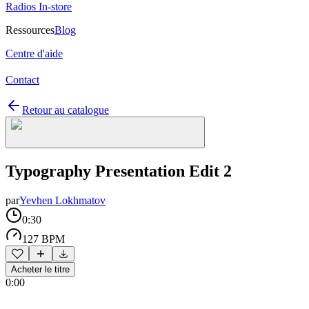
Radios In-store
Ressources
Blog
Centre d'aide
Contact
Retour au catalogue
Typography Presentation Edit 2
par
Yevhen Lokhmatov
0:30
127 BPM
Acheter le titre
0:00