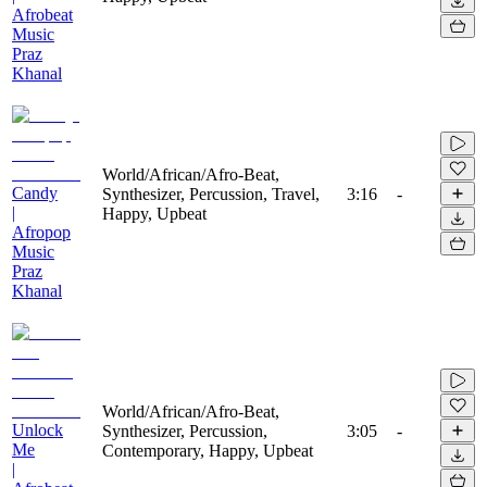
Afrobeat
Music
Praz
Khanal
World/African/Afro-Beat,
Candy
Synthesizer, Percussion, Travel,
3:16
-
|
Happy, Upbeat
Afropop
Music
Praz
Khanal
World/African/Afro-Beat,
Unlock
Synthesizer, Percussion,
3:05
-
Me
Contemporary, Happy, Upbeat
|