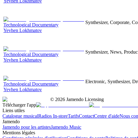
Yevhen Lokhmatov
Synthesizer, Corporate, Co
Technological Documentary
Yevhen Lokhmatov
Synthesizer, News, Producti
Technological Documentary
Yevhen Lokhmatov
Electronic, Synthesizer, D
Technological Documentary
Yevhen Lokhmatov
©
2026
Jamendo Licensing
Télécharger l'app
Liens utiles
Catalogue musical
Radios In-store
Tarifs
Contact
Centre d'aide
Nous con
Jamendo
Jamendo pour les artistes
Jamendo Music
Mentions légales