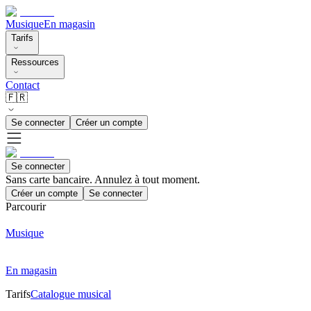
Musique
En magasin
Tarifs
Ressources
Contact
🇫🇷
Se connecter
Créer un compte
Se connecter
Sans carte bancaire. Annulez à tout moment.
Créer un compte
Se connecter
Parcourir
Musique
En magasin
Tarifs
Catalogue musical