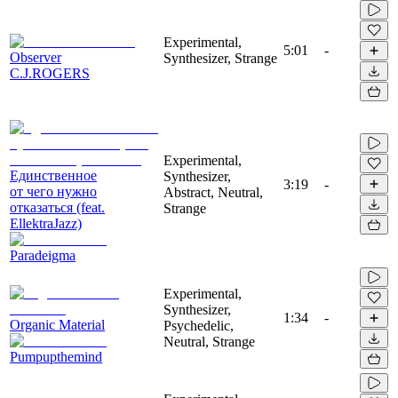
Experimental,
5:01
-
Observer
Synthesizer, Strange
C.J.ROGERS
Experimental,
Единственное
Synthesizer,
3:19
-
от чего нужно
Abstract, Neutral,
отказаться (feat.
Strange
EllektraJazz)
Paradeigma
Experimental,
Synthesizer,
1:34
-
Organic Material
Psychedelic,
Neutral, Strange
Pumpupthemind