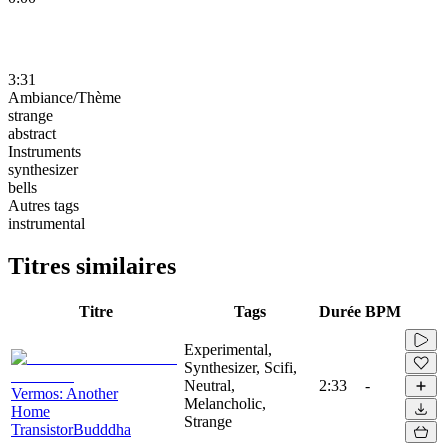
3:31
Ambiance/Thème
strange
abstract
Instruments
synthesizer
bells
Autres tags
instrumental
Titres similaires
Titre
Tags
Durée
BPM
Experimental,
Synthesizer, Scifi,
Neutral,
2:33
-
Vermos: Another
Melancholic,
Home
Strange
TransistorBudddha