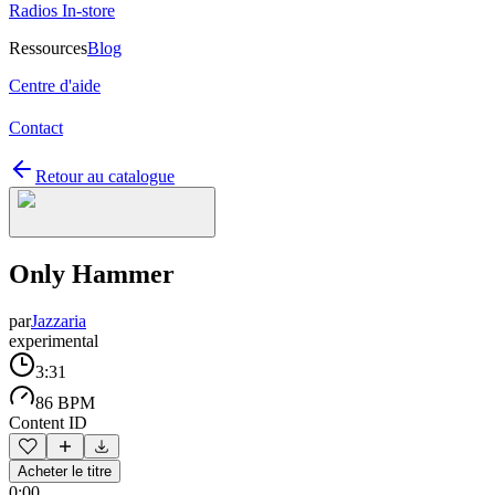
Radios In-store
Ressources
Blog
Centre d'aide
Contact
Retour au catalogue
Only Hammer
par
Jazzaria
experimental
3:31
86 BPM
Content ID
Acheter le titre
0:00