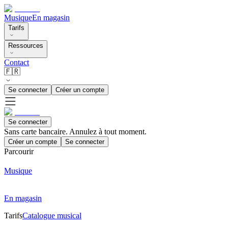
Musique
En magasin
Tarifs
Ressources
Contact
🇫🇷
Se connecter
Créer un compte
Se connecter
Sans carte bancaire. Annulez à tout moment.
Créer un compte
Se connecter
Parcourir
Musique
En magasin
Tarifs
Catalogue musical