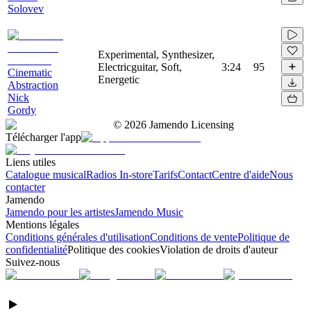
Solovev
Experimental, Synthesizer,
Electricguitar, Soft,
3:24
95
Cinematic
Energetic
Abstraction
Nick
Gordy
©
2026
Jamendo Licensing
Télécharger l'app
Liens utiles
Catalogue musical
Radios In-store
Tarifs
Contact
Centre d'aide
Nous
contacter
Jamendo
Jamendo pour les artistes
Jamendo Music
Mentions légales
Conditions générales d'utilisation
Conditions de vente
Politique de
confidentialité
Politique des cookies
Violation de droits d'auteur
Suivez-nous