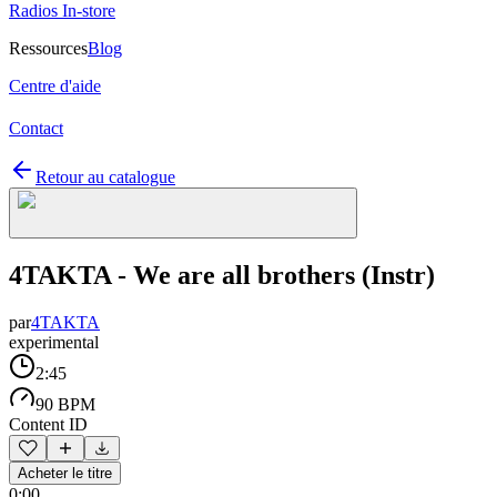
Radios In-store
Ressources
Blog
Centre d'aide
Contact
Retour au catalogue
4TAKTA - We are all brothers (Instr)
par
4TAKTA
experimental
2:45
90 BPM
Content ID
Acheter le titre
0:00