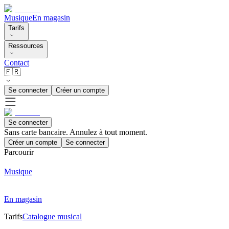
Musique
En magasin
Tarifs
Ressources
Contact
🇫🇷
Se connecter
Créer un compte
Se connecter
Sans carte bancaire. Annulez à tout moment.
Créer un compte
Se connecter
Parcourir
Musique
En magasin
Tarifs
Catalogue musical