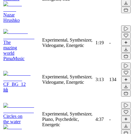
Nazar
Hrushko
Experimental, Synthesizer,
The
1:19
-
Videogame, Energetic
mazing
world
PimaMusic
Experimental, Synthesizer,
3:13
134
Videogame, Energetic
CF_BG_12
紬
Experimental, Synthesizer,
Circles on
Piano, Psychedelic,
4:37
-
the water
Energetic