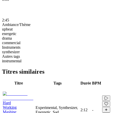
2:45
Ambiance/Thème
upbeat
energetic
drama
commercial
Instruments
synthesizer
Autres tags
instrumental
Titres similaires
Titre
Tags
Durée
BPM
Hard
Working
Experimental, Synthesizer,
2:12
-
Mashine
Energetic, Sad