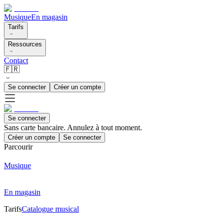
Musique
En magasin
Tarifs
Ressources
Contact
🇫🇷
Se connecter
Créer un compte
Se connecter
Sans carte bancaire. Annulez à tout moment.
Créer un compte
Se connecter
Parcourir
Musique
En magasin
Tarifs
Catalogue musical