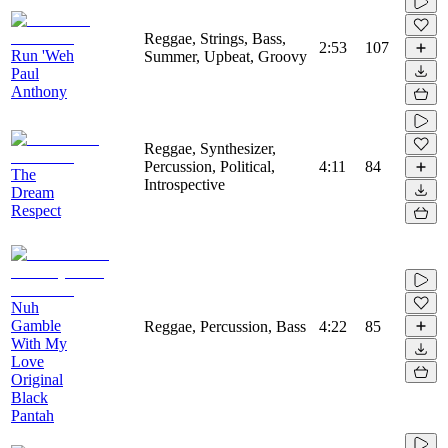
Reggae, Strings, Bass,
2:53
107
Run 'Weh
Summer, Upbeat, Groovy
Paul
Anthony
Reggae, Synthesizer,
Percussion, Political,
4:11
84
The
Introspective
Dream
Respect
Nuh
Gamble
Reggae, Percussion, Bass
4:22
85
With My
Love
Original
Black
Pantah