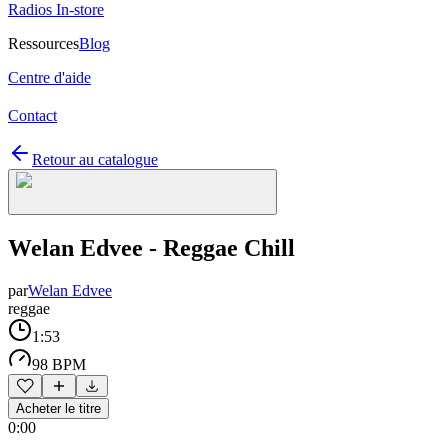
Radios In-store
Ressources
Blog
Centre d'aide
Contact
Retour au catalogue
Welan Edvee - Reggae Chill
par
Welan Edvee
reggae
1:53
98 BPM
Acheter le titre
0:00