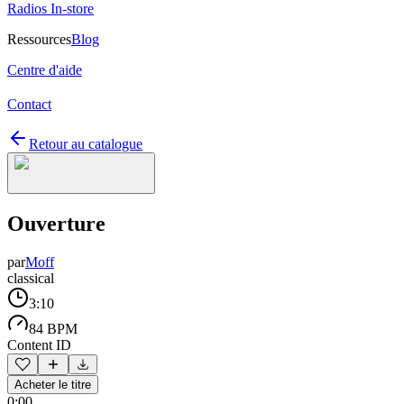
Radios In-store
Ressources
Blog
Centre d'aide
Contact
Retour au catalogue
Ouverture
par
Moff
classical
3:10
84 BPM
Content ID
Acheter le titre
0:00