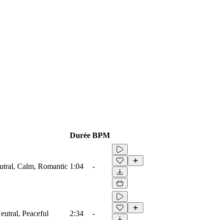
Durée
BPM
eutral, Calm, Romantic
1:04
-
Neutral, Peaceful
2:34
-