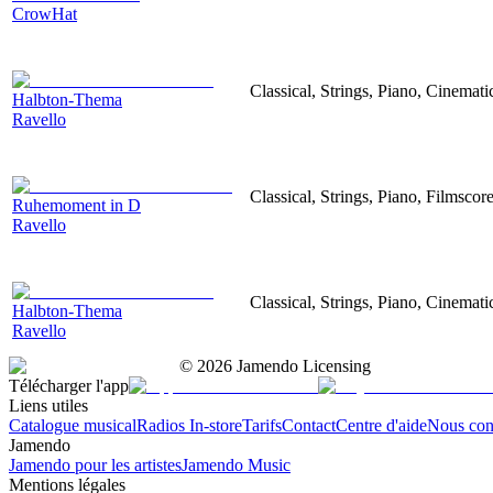
CrowHat
Classical, Strings, Piano, Cinemati
Halbton-Thema
Ravello
Classical, Strings, Piano, Filmscor
Ruhemoment in D
Ravello
Classical, Strings, Piano, Cinemati
Halbton-Thema
Ravello
©
2026
Jamendo Licensing
Télécharger l'app
Liens utiles
Catalogue musical
Radios In-store
Tarifs
Contact
Centre d'aide
Nous con
Jamendo
Jamendo pour les artistes
Jamendo Music
Mentions légales