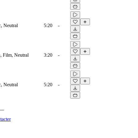
c, Neutral
5:20
-
e, Film, Neutral
3:20
-
c, Neutral
5:20
-
tacter