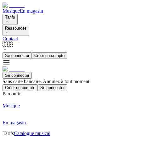
Musique
En magasin
Tarifs
Ressources
Contact
🇫🇷
Se connecter
Créer un compte
Se connecter
Sans carte bancaire. Annulez à tout moment.
Créer un compte
Se connecter
Parcourir
Musique
En magasin
Tarifs
Catalogue musical