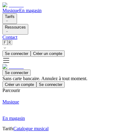
Musique
En magasin
Tarifs
Ressources
Contact
🇫🇷
Se connecter
Créer un compte
Se connecter
Sans carte bancaire. Annulez à tout moment.
Créer un compte
Se connecter
Parcourir
Musique
En magasin
Tarifs
Catalogue musical