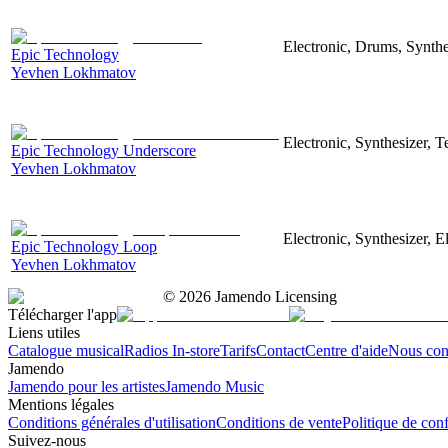
Electronic, Drums, Synthe
Epic Technology
Yevhen Lokhmatov
Electronic, Synthesizer, 
Epic Technology Underscore
Yevhen Lokhmatov
Electronic, Synthesizer, 
Epic Technology Loop
Yevhen Lokhmatov
©
2026
Jamendo Licensing
Télécharger l'app
Liens utiles
Catalogue musical
Radios In-store
Tarifs
Contact
Centre d'aide
Nous con
Jamendo
Jamendo pour les artistes
Jamendo Music
Mentions légales
Conditions générales d'utilisation
Conditions de vente
Politique de conf
Suivez-nous