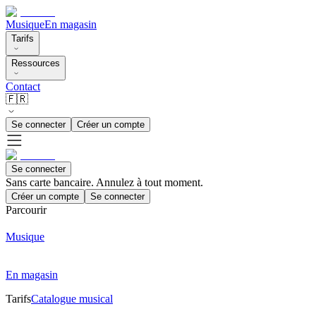
Musique
En magasin
Tarifs
Ressources
Contact
🇫🇷
Se connecter
Créer un compte
Se connecter
Sans carte bancaire. Annulez à tout moment.
Créer un compte
Se connecter
Parcourir
Musique
En magasin
Tarifs
Catalogue musical