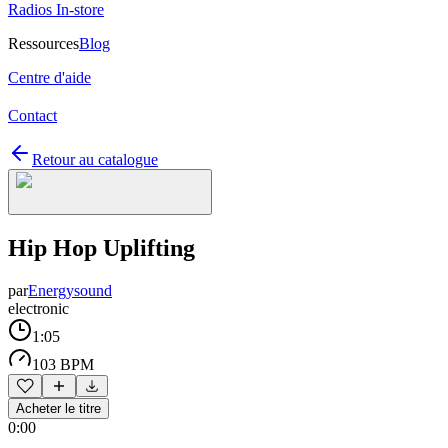
Radios In-store
Ressources
Blog
Centre d'aide
Contact
Retour au catalogue
Hip Hop Uplifting
par
Energysound
electronic
1:05
103 BPM
Acheter le titre
0:00