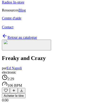
Radios In-store
Ressources
Blog
Centre d'aide
Contact
Retour au catalogue
Freaky and Crazy
par
Ed Napoli
electronic
2:29
106 BPM
Acheter le titre
0:00