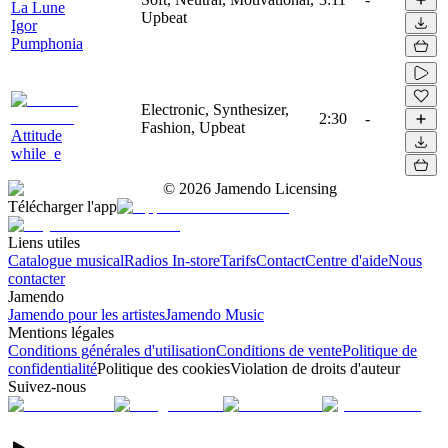
La Lune
Upbeat
Igor
Pumphonia
Electronic, Synthesizer,
2:30
-
Fashion, Upbeat
Attitude
while_e
©
2026
Jamendo Licensing
Télécharger l'app
Liens utiles
Catalogue musical
Radios In-store
Tarifs
Contact
Centre d'aide
Nous
contacter
Jamendo
Jamendo pour les artistes
Jamendo Music
Mentions légales
Conditions générales d'utilisation
Conditions de vente
Politique de
confidentialité
Politique des cookies
Violation de droits d'auteur
Suivez-nous