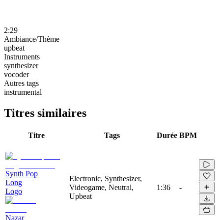
2:29
Ambiance/Thème
upbeat
Instruments
synthesizer
vocoder
Autres tags
instrumental
Titres similaires
Titre
Tags
Durée
BPM
Synth Pop
Electronic, Synthesizer,
Long
Videogame, Neutral,
1:36
-
Logo
Upbeat
Nazar