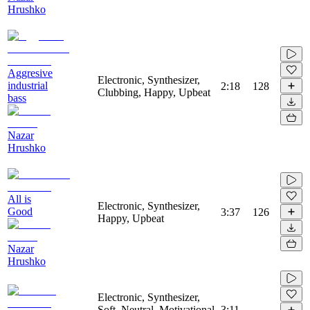
Hrushko
Aggresive
Electronic, Synthesizer,
industrial
2:18
128
Clubbing, Happy, Upbeat
bass
Nazar
Hrushko
All is
Electronic, Synthesizer,
Good
3:37
126
Happy, Upbeat
Nazar
Hrushko
Electronic, Synthesizer,
Soft, Neutral, Motivational,
3:11
-