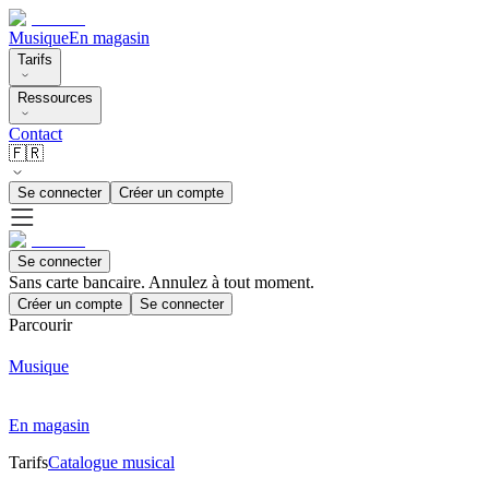
Musique
En magasin
Tarifs
Ressources
Contact
🇫🇷
Se connecter
Créer un compte
Se connecter
Sans carte bancaire. Annulez à tout moment.
Créer un compte
Se connecter
Parcourir
Musique
En magasin
Tarifs
Catalogue musical