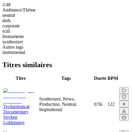
2:48
Ambiance/Thème
neutral
dark
corporate
scifi
Instruments
synthesizer
Autres tags
instrumental
Titres similaires
Titre
Tags
Durée
BPM
Synthesizer, News,
Production, Neutral,
0:56
122
Technological
Inspirational
Documentary
Yevhen
Lokhmatov