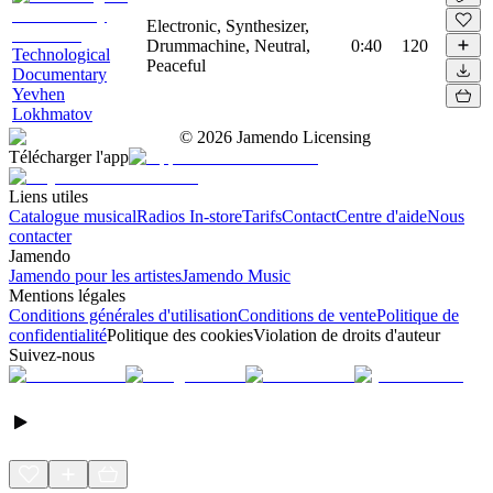
Electronic, Synthesizer,
Drummachine, Neutral,
0:40
120
Technological
Peaceful
Documentary
Yevhen
Lokhmatov
©
2026
Jamendo Licensing
Télécharger l'app
Liens utiles
Catalogue musical
Radios In-store
Tarifs
Contact
Centre d'aide
Nous
contacter
Jamendo
Jamendo pour les artistes
Jamendo Music
Mentions légales
Conditions générales d'utilisation
Conditions de vente
Politique de
confidentialité
Politique des cookies
Violation de droits d'auteur
Suivez-nous