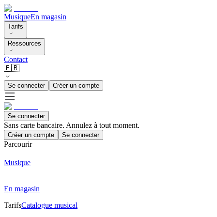
Musique
En magasin
Tarifs
Ressources
Contact
🇫🇷
Se connecter
Créer un compte
Se connecter
Sans carte bancaire. Annulez à tout moment.
Créer un compte
Se connecter
Parcourir
Musique
En magasin
Tarifs
Catalogue musical