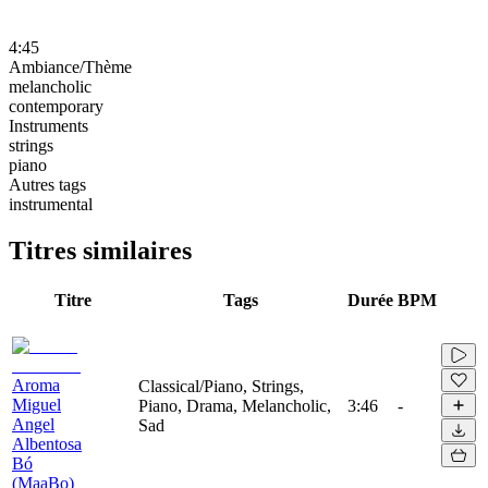
4:45
Ambiance/Thème
melancholic
contemporary
Instruments
strings
piano
Autres tags
instrumental
Titres similaires
Titre
Tags
Durée
BPM
Aroma
Classical/Piano, Strings,
Miguel
Piano, Drama, Melancholic,
3:46
-
Angel
Sad
Albentosa
Bó
(MaaBo)