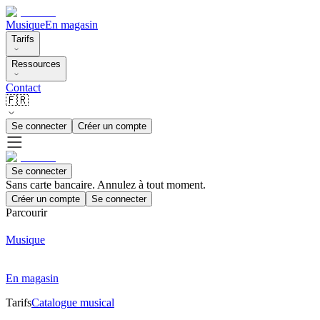
Musique
En magasin
Tarifs
Ressources
Contact
🇫🇷
Se connecter
Créer un compte
Se connecter
Sans carte bancaire. Annulez à tout moment.
Créer un compte
Se connecter
Parcourir
Musique
En magasin
Tarifs
Catalogue musical