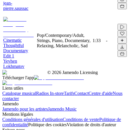
jean-
pierre.saussac
Pop/Contemporary/Adult,
Cinematic
Strings, Piano, Documentary,
1:33
-
Thoughtful
Relaxing, Melancholic, Sad
Documentary
Edit 1
Yevhen
Lokhmatov
©
2026
Jamendo Licensing
Télécharger l'app
Liens utiles
Catalogue musical
Radios In-store
Tarifs
Contact
Centre d'aide
Nous
contacter
Jamendo
Jamendo pour les artistes
Jamendo Music
Mentions légales
Conditions générales d'utilisation
Conditions de vente
Politique de
confidentialité
Politique des cookies
Violation de droits d'auteur
Suivez-nous