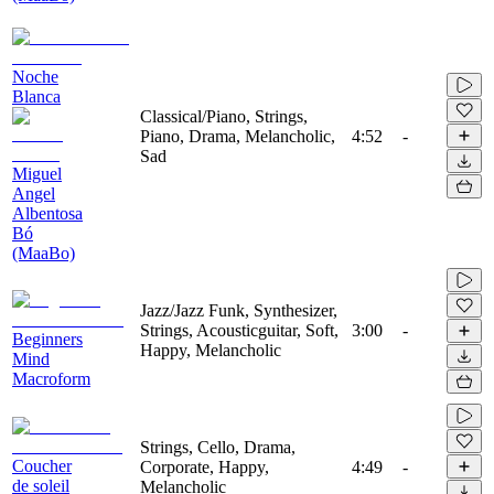
Noche
Blanca
Classical/Piano, Strings,
Piano, Drama, Melancholic,
4:52
-
Sad
Miguel
Angel
Albentosa
Bó
(MaaBo)
Jazz/Jazz Funk, Synthesizer,
Strings, Acousticguitar, Soft,
3:00
-
Beginners
Happy, Melancholic
Mind
Macroform
Strings, Cello, Drama,
Coucher
Corporate, Happy,
4:49
-
de soleil
Melancholic