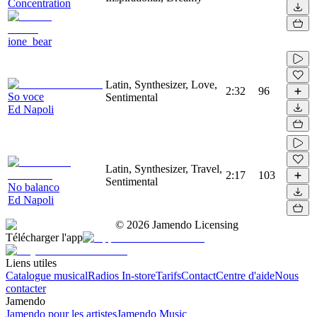
Concentration
ione_bear
Latin, Synthesizer, Love,
2:32
96
So voce
Sentimental
Ed Napoli
Latin, Synthesizer, Travel,
2:17
103
Sentimental
No balanco
Ed Napoli
©
2026
Jamendo Licensing
Télécharger l'app
Liens utiles
Catalogue musical
Radios In-store
Tarifs
Contact
Centre d'aide
Nous
contacter
Jamendo
Jamendo pour les artistes
Jamendo Music