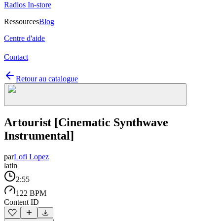
Radios In-store
Ressources
Blog
Centre d'aide
Contact
Retour au catalogue
Artourist [Cinematic Synthwave
Instrumental]
par
Lofi Lopez
latin
2:55
122 BPM
Content ID