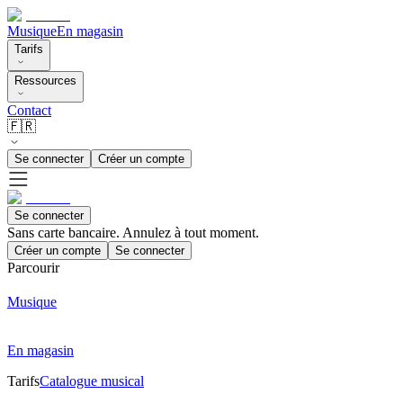
Musique
En magasin
Tarifs
Ressources
Contact
🇫🇷
Se connecter
Créer un compte
Se connecter
Sans carte bancaire. Annulez à tout moment.
Créer un compte
Se connecter
Parcourir
Musique
En magasin
Tarifs
Catalogue musical