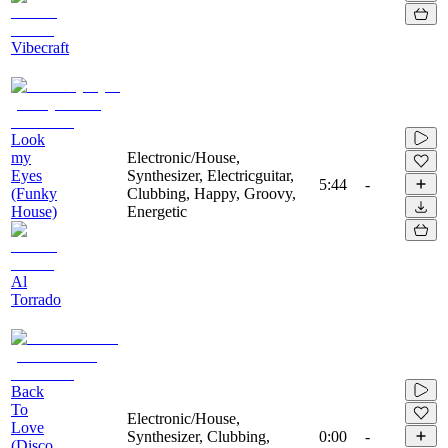
Vibecraft
Look
my
Electronic/House,
Eyes
Synthesizer, Electricguitar,
5:44
-
(Funky
Clubbing, Happy, Groovy,
House)
Energetic
Al
Torrado
Back
To
Electronic/House,
Love
Synthesizer, Clubbing,
0:00
-
(Disco