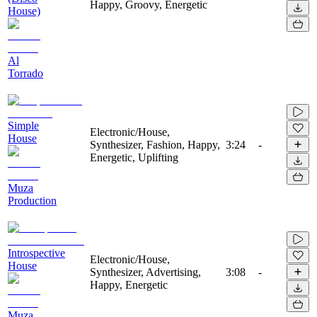
Happy, Groovy, Energetic
House)
Al
Torrado
Simple
Electronic/House,
House
Synthesizer, Fashion, Happy,
3:24
-
Energetic, Uplifting
Muza
Production
Introspective
Electronic/House,
House
Synthesizer, Advertising,
3:08
-
Happy, Energetic
Muza