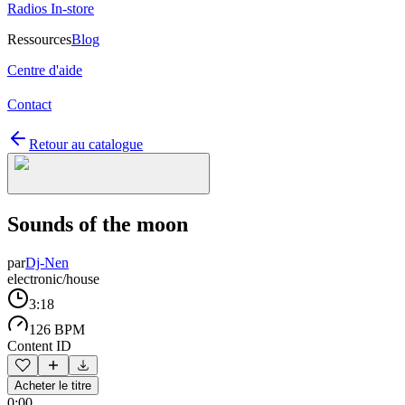
Radios In-store
Ressources
Blog
Centre d'aide
Contact
Retour au catalogue
Sounds of the moon
par
Dj-Nen
electronic/house
3:18
126 BPM
Content ID
Acheter le titre
0:00