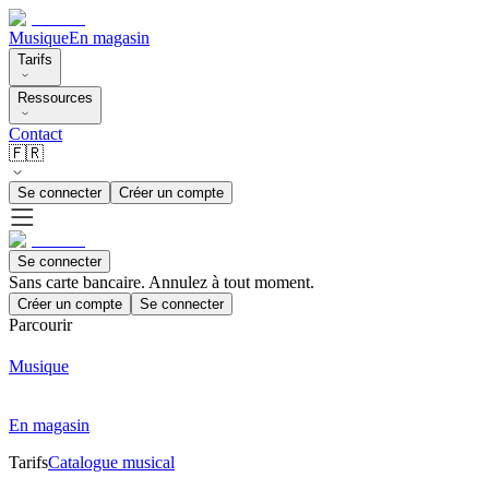
Musique
En magasin
Tarifs
Ressources
Contact
🇫🇷
Se connecter
Créer un compte
Se connecter
Sans carte bancaire. Annulez à tout moment.
Créer un compte
Se connecter
Parcourir
Musique
En magasin
Tarifs
Catalogue musical