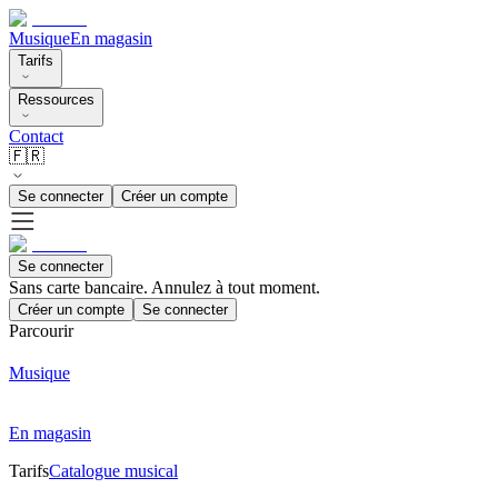
Musique
En magasin
Tarifs
Ressources
Contact
🇫🇷
Se connecter
Créer un compte
Se connecter
Sans carte bancaire. Annulez à tout moment.
Créer un compte
Se connecter
Parcourir
Musique
En magasin
Tarifs
Catalogue musical