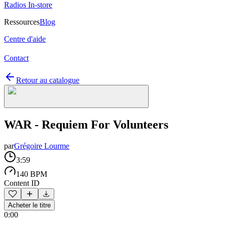
Radios In-store
Ressources
Blog
Centre d'aide
Contact
Retour au catalogue
WAR - Requiem For Volunteers
par
Grégoire Lourme
3:59
140 BPM
Content ID
Acheter le titre
0:00