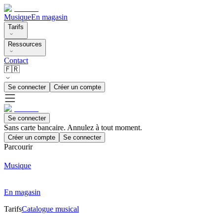
Musique
En magasin
Tarifs
Ressources
Contact
🇫🇷
Se connecter
Créer un compte
Se connecter
Sans carte bancaire. Annulez à tout moment.
Créer un compte
Se connecter
Parcourir
Musique
En magasin
Tarifs
Catalogue musical