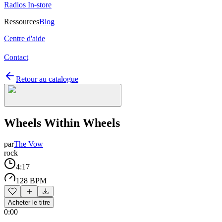
Radios In-store
Ressources
Blog
Centre d'aide
Contact
Retour au catalogue
Wheels Within Wheels
par
The Vow
rock
4:17
128 BPM
Acheter le titre
0:00