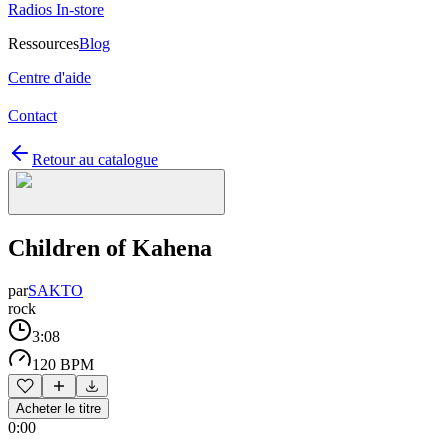
Radios In-store
Ressources
Blog
Centre d'aide
Contact
Retour au catalogue
Children of Kahena
par
SAKTO
rock
3:08
120 BPM
Acheter le titre
0:00