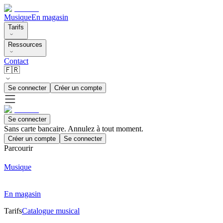
Musique
En magasin
Tarifs
Ressources
Contact
🇫🇷
Se connecter
Créer un compte
Se connecter
Sans carte bancaire. Annulez à tout moment.
Créer un compte
Se connecter
Parcourir
Musique
En magasin
Tarifs
Catalogue musical