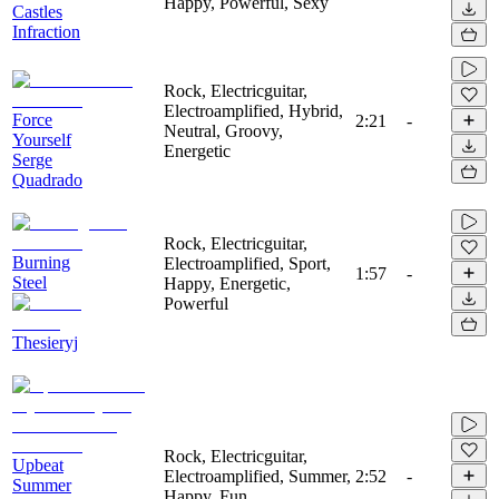
Happy, Powerful, Sexy
Castles
Infraction
Rock, Electricguitar,
Electroamplified, Hybrid,
Force
2:21
-
Neutral, Groovy,
Yourself
Energetic
Serge
Quadrado
Rock, Electricguitar,
Burning
Electroamplified, Sport,
1:57
-
Steel
Happy, Energetic,
Powerful
Thesieryj
Rock, Electricguitar,
Upbeat
Electroamplified, Summer,
2:52
-
Summer
Happy, Fun