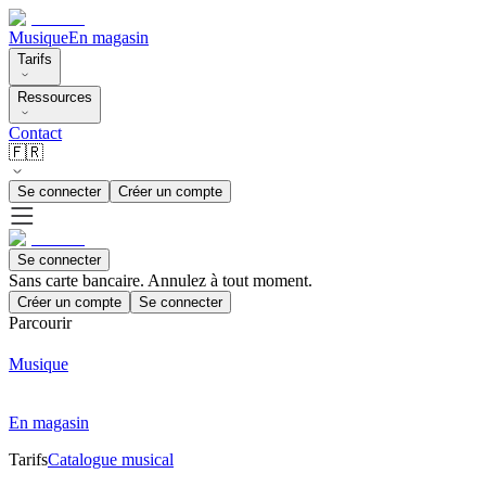
Musique
En magasin
Tarifs
Ressources
Contact
🇫🇷
Se connecter
Créer un compte
Se connecter
Sans carte bancaire. Annulez à tout moment.
Créer un compte
Se connecter
Parcourir
Musique
En magasin
Tarifs
Catalogue musical