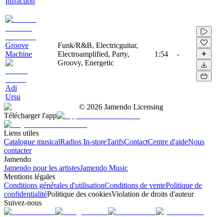
Infraction
Groove
Funk/R&B, Electricguitar,
Machine
Electroamplified, Party,
1:54
-
Groovy, Energetic
Adi
Ursu
©
2026
Jamendo Licensing
Télécharger l'app
Liens utiles
Catalogue musical
Radios In-store
Tarifs
Contact
Centre d'aide
Nous
contacter
Jamendo
Jamendo pour les artistes
Jamendo Music
Mentions légales
Conditions générales d'utilisation
Conditions de vente
Politique de
confidentialité
Politique des cookies
Violation de droits d'auteur
Suivez-nous