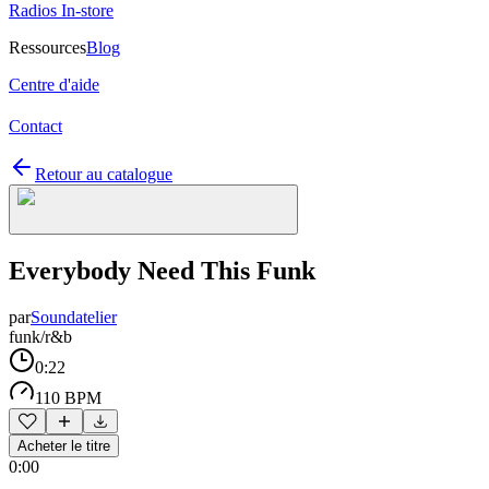
Radios In-store
Ressources
Blog
Centre d'aide
Contact
Retour au catalogue
Everybody Need This Funk
par
Soundatelier
funk/r&b
0:22
110 BPM
Acheter le titre
0:00