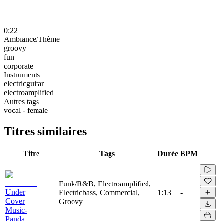
0:22
Ambiance/Thème
groovy
fun
corporate
Instruments
electricguitar
electroamplified
Autres tags
vocal - female
Titres similaires
Titre
Tags
Durée
BPM
Funk/R&B, Electroamplified,
Under
Electricbass, Commercial,
1:13
-
Cover
Groovy
Music-
Panda