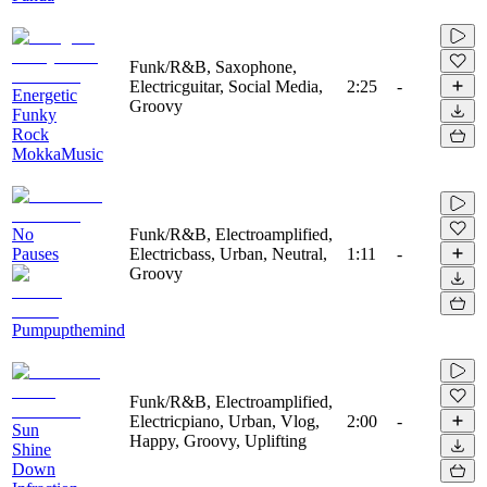
Funk/R&B, Saxophone,
Electricguitar, Social Media,
2:25
-
Energetic
Groovy
Funky
Rock
MokkaMusic
No
Funk/R&B, Electroamplified,
Pauses
Electricbass, Urban, Neutral,
1:11
-
Groovy
Pumpupthemind
Funk/R&B, Electroamplified,
Electricpiano, Urban, Vlog,
2:00
-
Sun
Happy, Groovy, Uplifting
Shine
Down