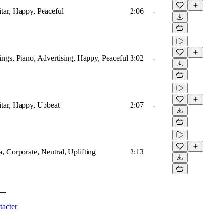
itar, Happy, Peaceful
2:06
-
ings, Piano, Advertising, Happy, Peaceful
3:02
-
itar, Happy, Upbeat
2:07
-
a, Corporate, Neutral, Uplifting
2:13
-
tacter