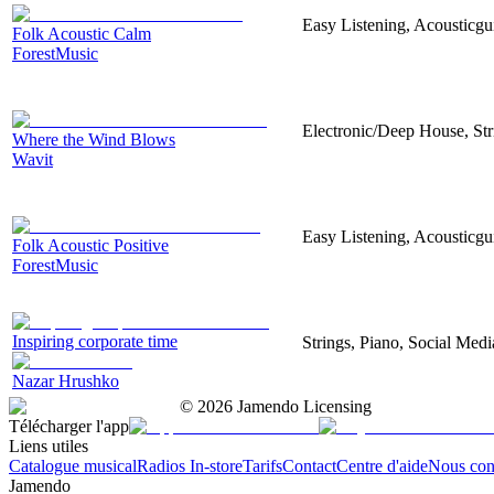
Easy Listening, Acousticgu
Folk Acoustic Calm
ForestMusic
Electronic/Deep House, Str
Where the Wind Blows
Wavit
Easy Listening, Acousticgu
Folk Acoustic Positive
ForestMusic
Inspiring corporate time
Strings, Piano, Social Medi
Nazar Hrushko
©
2026
Jamendo Licensing
Télécharger l'app
Liens utiles
Catalogue musical
Radios In-store
Tarifs
Contact
Centre d'aide
Nous con
Jamendo