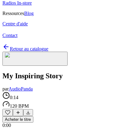
Radios In-store
Ressources
Blog
Centre d'aide
Contact
Retour au catalogue
My Inspiring Story
par
AudioPanda
0:14
120 BPM
Acheter le titre
0:00