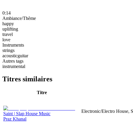
0:14
Ambiance/Thème
happy
uplifting
travel
love
Instruments
strings
acousticguitar
Autres tags
instrumental
Titres similaires
Titre
Electronic/Electro House, 
Saint | Slap House Music
Praz Khanal