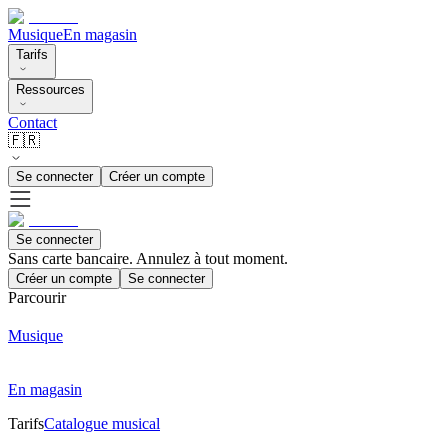
Musique
En magasin
Tarifs
Ressources
Contact
🇫🇷
Se connecter
Créer un compte
Se connecter
Sans carte bancaire. Annulez à tout moment.
Créer un compte
Se connecter
Parcourir
Musique
En magasin
Tarifs
Catalogue musical