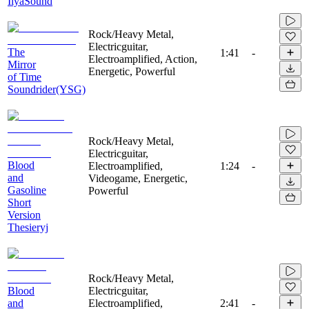
IlyaSound
Rock/Heavy Metal,
Electricguitar,
The
1:41
-
Electroamplified, Action,
Mirror
Energetic, Powerful
of Time
Soundrider(YSG)
Rock/Heavy Metal,
Electricguitar,
Blood
Electroamplified,
1:24
-
and
Videogame, Energetic,
Gasoline
Powerful
Short
Version
Thesieryj
Rock/Heavy Metal,
Blood
Electricguitar,
and
Electroamplified,
2:41
-