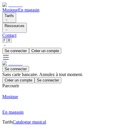
Musique
En magasin
Tarifs
Ressources
Contact
🇫🇷
Se connecter
Créer un compte
Se connecter
Sans carte bancaire. Annulez à tout moment.
Créer un compte
Se connecter
Parcourir
Musique
En magasin
Tarifs
Catalogue musical