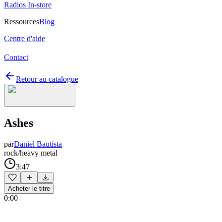
Radios In-store
Ressources
Blog
Centre d'aide
Contact
Retour au catalogue
Ashes
par
Daniel Bautista
rock/heavy metal
3:47
Acheter le titre
0:00