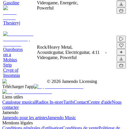
Gasoline
Videogame, Energetic,
Powerful
Thesieryj
Rock/Heavy Metal,
Ouroboros
Acousticguitar, Electricguitar,
4:11
-
on a
Videogame, Powerful
Mobius
Strip
Crypt of
Insomnia
©
2026
Jamendo Licensing
Télécharger l'app
Liens utiles
Catalogue musical
Radios In-store
Tarifs
Contact
Centre d'aide
Nous
contacter
Jamendo
Jamendo pour les artistes
Jamendo Music
Mentions légales
Conditions générales d'utilisation
Conditions de vente
Politique de