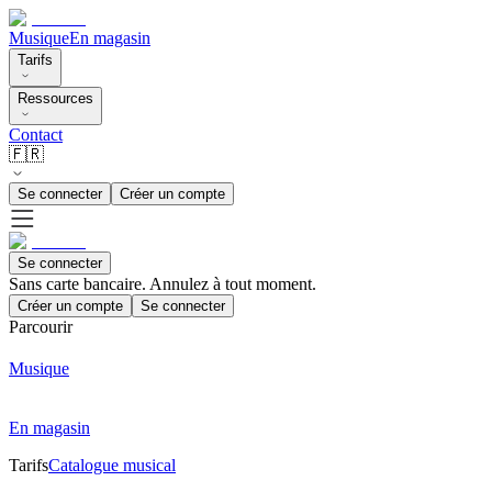
Musique
En magasin
Tarifs
Ressources
Contact
🇫🇷
Se connecter
Créer un compte
Se connecter
Sans carte bancaire. Annulez à tout moment.
Créer un compte
Se connecter
Parcourir
Musique
En magasin
Tarifs
Catalogue musical