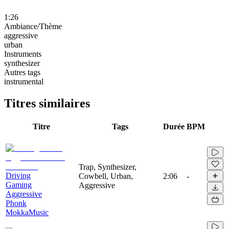
1:26
Ambiance/Thème
aggressive
urban
Instruments
synthesizer
Autres tags
instrumental
Titres similaires
Titre
Tags
Durée
BPM
Trap, Synthesizer,
Driving
Cowbell, Urban,
2:06
-
Gaming
Aggressive
Aggressive
Phonk
MokkaMusic