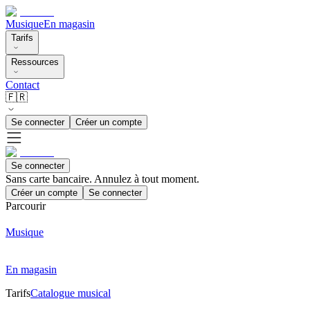
Musique
En magasin
Tarifs
Ressources
Contact
🇫🇷
Se connecter
Créer un compte
Se connecter
Sans carte bancaire. Annulez à tout moment.
Créer un compte
Se connecter
Parcourir
Musique
En magasin
Tarifs
Catalogue musical