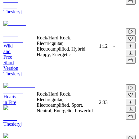
Thesieryj
Rock/Hard Rock,
Electricguitar,
Wild
1:12
-
Electroamplified, Hybrid,
and
Happy, Energetic
Free
Short
Version
Thesieryj
Rock/Hard Rock,
Hearts
Electricguitar,
in Fire
2:33
-
Electroamplified, Sport,
Neutral, Energetic, Powerful
Thesieryj