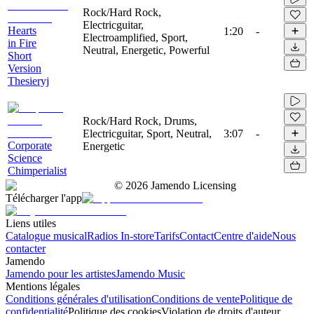
Rock/Hard Rock,
Electricguitar,
Hearts
1:20
-
Electroamplified, Sport,
in Fire
Neutral, Energetic, Powerful
Short
Version
Thesieryj
Rock/Hard Rock, Drums,
Electricguitar, Sport, Neutral,
3:07
-
Corporate
Energetic
Science
Chimperialist
©
2026
Jamendo Licensing
Télécharger l'app
Liens utiles
Catalogue musical
Radios In-store
Tarifs
Contact
Centre d'aide
Nous
contacter
Jamendo
Jamendo pour les artistes
Jamendo Music
Mentions légales
Conditions générales d'utilisation
Conditions de vente
Politique de
confidentialité
Politique des cookies
Violation de droits d'auteur