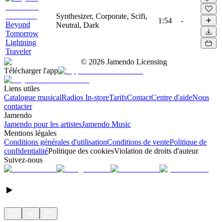
Synthesizer, Corporate, Scifi,
1:54
-
Beyond
Neutral, Dark
Tomorrow
Lightning
Traveler
©
2026
Jamendo Licensing
Télécharger l'app
Liens utiles
Catalogue musical
Radios In-store
Tarifs
Contact
Centre d'aide
Nous
contacter
Jamendo
Jamendo pour les artistes
Jamendo Music
Mentions légales
Conditions générales d'utilisation
Conditions de vente
Politique de
confidentialité
Politique des cookies
Violation de droits d'auteur
Suivez-nous