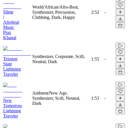
World/African/Afro-Beat,
Slime
Synthesizer, Percussion,
2:52
-
|
Clubbing, Dark, Happy
Afrobeat
Music
Praz
Khanal
Synthesizer, Corporate, Scifi,
Tension
1:55
-
Neutral, Dark
State
Lightning
Traveler
Ambient/New Age,
Synthesizer, Scifi, Neutral,
1:53
-
New
Dark
Tomorrow
Lightning
Traveler