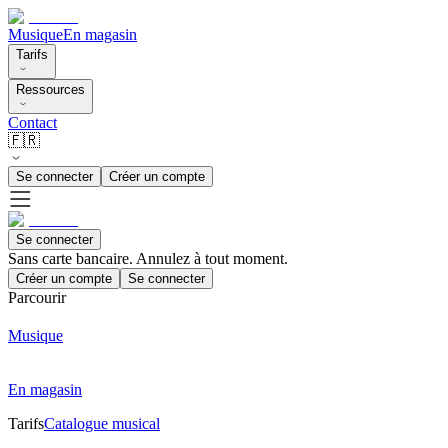
Musique
En magasin
Tarifs
Ressources
Contact
🇫🇷
Se connecter
Créer un compte
Se connecter
Sans carte bancaire. Annulez à tout moment.
Créer un compte
Se connecter
Parcourir
Musique
En magasin
Tarifs
Catalogue musical