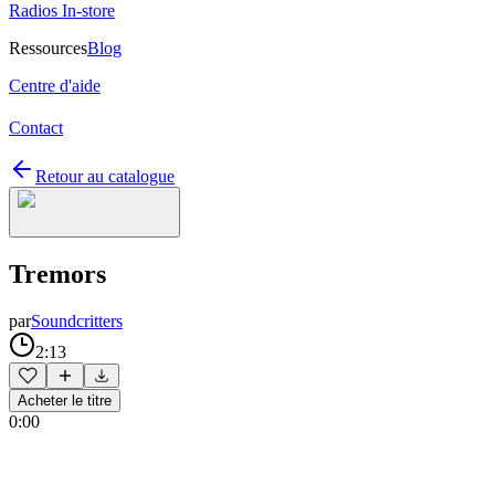
Radios In-store
Ressources
Blog
Centre d'aide
Contact
Retour au catalogue
Tremors
par
Soundcritters
2:13
Acheter le titre
0:00