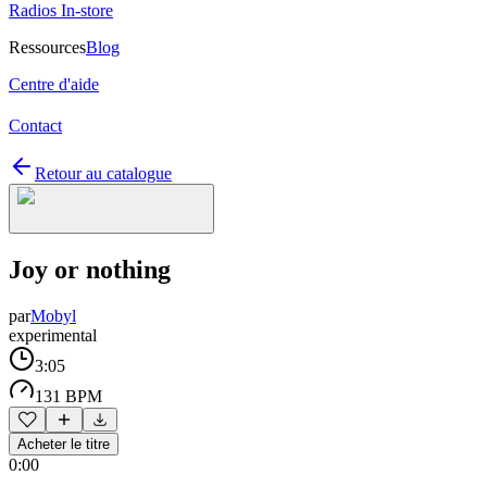
Radios In-store
Ressources
Blog
Centre d'aide
Contact
Retour au catalogue
Joy or nothing
par
Mobyl
experimental
3:05
131 BPM
Acheter le titre
0:00