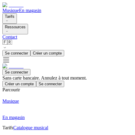
Musique
En magasin
Tarifs
Ressources
Contact
🇫🇷
Se connecter
Créer un compte
Se connecter
Sans carte bancaire. Annulez à tout moment.
Créer un compte
Se connecter
Parcourir
Musique
En magasin
Tarifs
Catalogue musical