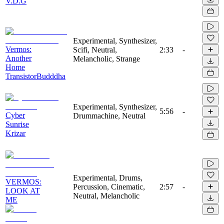
V.D.G
Experimental, Synthesizer,
Vermos:
Scifi, Neutral,
2:33
-
Another
Melancholic, Strange
Home
TransistorBudddha
Experimental, Synthesizer,
5:56
-
Cyber
Drummachine, Neutral
Sunrise
Krizar
Experimental, Drums,
VERMOS:
Percussion, Cinematic,
2:57
-
LOOK AT
Neutral, Melancholic
ME