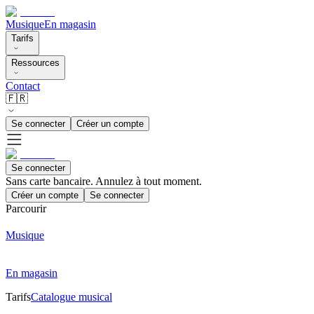
Musique
En magasin
Tarifs
Ressources
Contact
🇫🇷
Se connecter
Créer un compte
Se connecter
Sans carte bancaire. Annulez à tout moment.
Créer un compte
Se connecter
Parcourir
Musique
En magasin
Tarifs
Catalogue musical