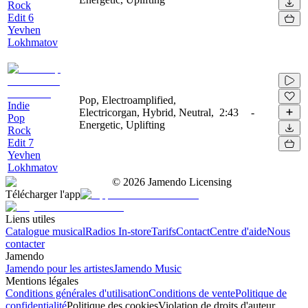
Rock
Edit 6
Yevhen
Lokhmatov
Pop, Electroamplified,
Indie
Electricorgan, Hybrid, Neutral,
2:43
-
Pop
Energetic, Uplifting
Rock
Edit 7
Yevhen
Lokhmatov
©
2026
Jamendo Licensing
Télécharger l'app
Liens utiles
Catalogue musical
Radios In-store
Tarifs
Contact
Centre d'aide
Nous
contacter
Jamendo
Jamendo pour les artistes
Jamendo Music
Mentions légales
Conditions générales d'utilisation
Conditions de vente
Politique de
confidentialité
Politique des cookies
Violation de droits d'auteur