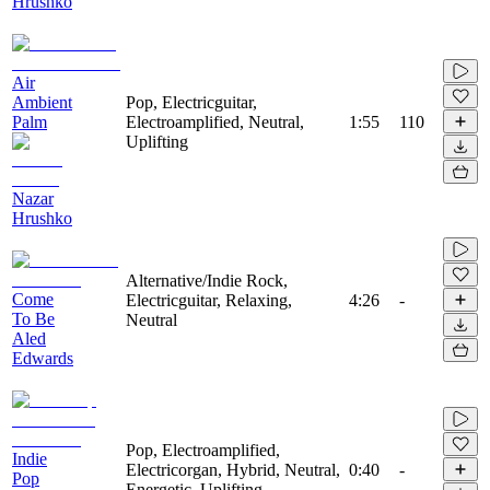
Hrushko
Air
Ambient
Pop, Electricguitar,
Palm
Electroamplified, Neutral,
1:55
110
Uplifting
Nazar
Hrushko
Alternative/Indie Rock,
Come
Electricguitar, Relaxing,
4:26
-
To Be
Neutral
Aled
Edwards
Pop, Electroamplified,
Indie
Electricorgan, Hybrid, Neutral,
0:40
-
Pop
Energetic, Uplifting