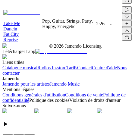
Pop, Guitar, Strings, Party,
Take Me
2:26
-
Happy, Energetic
Dancin
Fat City
Reprise
©
2026
Jamendo Licensing
Télécharger l'app
Liens utiles
Catalogue musical
Radios In-store
Tarifs
Contact
Centre d'aide
Nous
contacter
Jamendo
Jamendo pour les artistes
Jamendo Music
Mentions légales
Conditions générales d'utilisation
Conditions de vente
Politique de
confidentialité
Politique des cookies
Violation de droits d'auteur
Suivez-nous