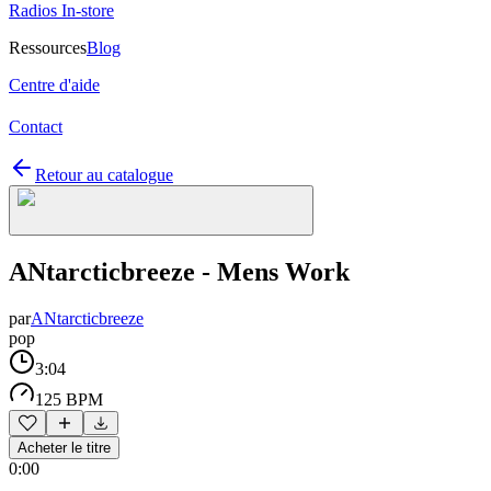
Radios In-store
Ressources
Blog
Centre d'aide
Contact
Retour au catalogue
ANtarcticbreeze - Mens Work
par
ANtarcticbreeze
pop
3:04
125 BPM
Acheter le titre
0:00