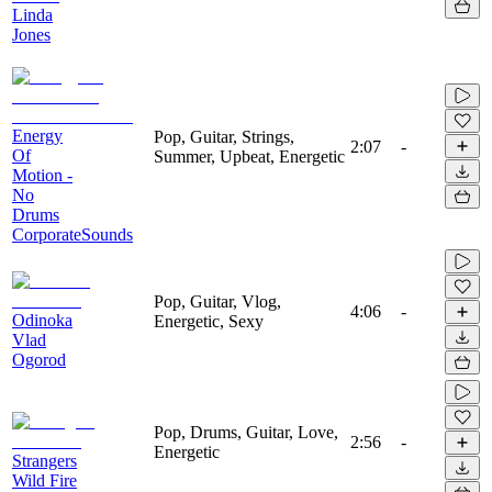
Linda
Jones
Energy
Pop, Guitar, Strings,
2:07
-
Of
Summer, Upbeat, Energetic
Motion -
No
Drums
CorporateSounds
Pop, Guitar, Vlog,
4:06
-
Odinoka
Energetic, Sexy
Vlad
Ogorod
Pop, Drums, Guitar, Love,
2:56
-
Energetic
Strangers
Wild Fire