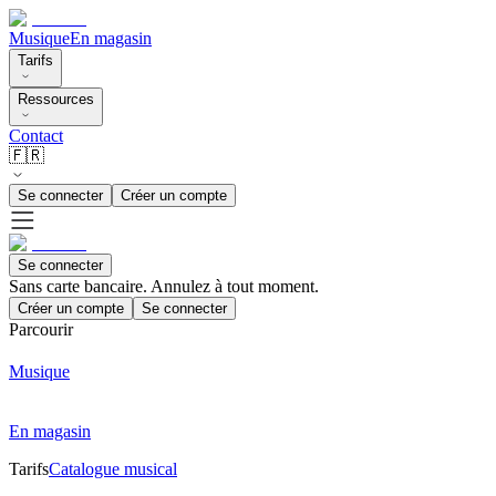
Musique
En magasin
Tarifs
Ressources
Contact
🇫🇷
Se connecter
Créer un compte
Se connecter
Sans carte bancaire. Annulez à tout moment.
Créer un compte
Se connecter
Parcourir
Musique
En magasin
Tarifs
Catalogue musical