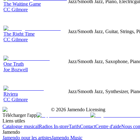
Jazz/Smooth Jazz, Piano, Electricgu
The Waiting Game
CC Gilmore
Jazz/Smooth Jazz, Guitar, Strings, 
The Right Time
CC Gilmore
Jazz/Smooth Jazz, Saxophone, Pian
One Truth
Joe Bozwell
Jazz/Smooth Jazz, Synthesizer, Pian
Riviera
CC Gilmore
©
2026
Jamendo Licensing
Télécharger l'app
Liens utiles
Catalogue musical
Radios In-store
Tarifs
Contact
Centre d'aide
Nous con
Jamendo
Jamendo pour les artistes
Jamendo Music