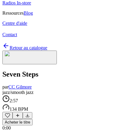
Radios In-store
Ressources
Blog
Centre d'aide
Contact
Retour au catalogue
Seven Steps
par
CC Gilmore
jazz/smooth jazz
2:57
134 BPM
Acheter le titre
0:00