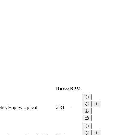
Durée
BPM
etro, Happy, Upbeat
2:31
-