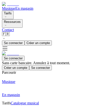
Musique
En magasin
Tarifs
Ressources
Contact
🇫🇷
Se connecter
Créer un compte
Se connecter
Sans carte bancaire. Annulez à tout moment.
Créer un compte
Se connecter
Parcourir
Musique
En magasin
Tarifs
Catalogue musical