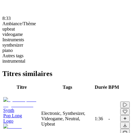
8:33
Ambiance/Thème
upbeat
videogame
Instruments
synthesizer
piano
Autres tags
instrumental
Titres similaires
Titre
Tags
Durée
BPM
Synth
Electronic, Synthesizer,
Pop Long
Videogame, Neutral,
1:36
-
Logo
Upbeat