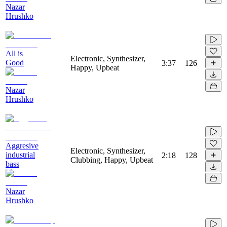
Nazar
Hrushko
All is
Electronic, Synthesizer,
Good
3:37
126
Happy, Upbeat
Nazar
Hrushko
Aggresive
Electronic, Synthesizer,
industrial
2:18
128
Clubbing, Happy, Upbeat
bass
Nazar
Hrushko