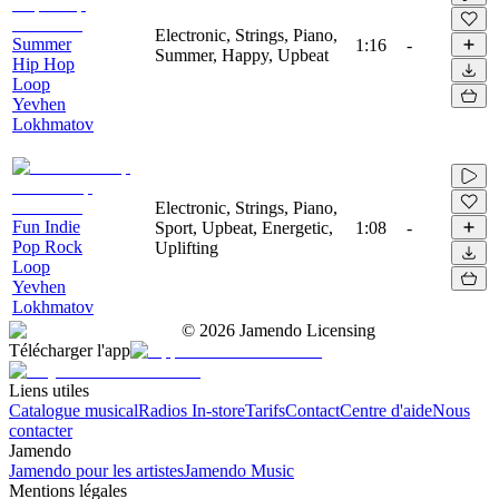
Electronic, Strings, Piano,
Summer
1:16
-
Summer, Happy, Upbeat
Hip Hop
Loop
Yevhen
Lokhmatov
Electronic, Strings, Piano,
Fun Indie
Sport, Upbeat, Energetic,
1:08
-
Pop Rock
Uplifting
Loop
Yevhen
Lokhmatov
©
2026
Jamendo Licensing
Télécharger l'app
Liens utiles
Catalogue musical
Radios In-store
Tarifs
Contact
Centre d'aide
Nous
contacter
Jamendo
Jamendo pour les artistes
Jamendo Music
Mentions légales