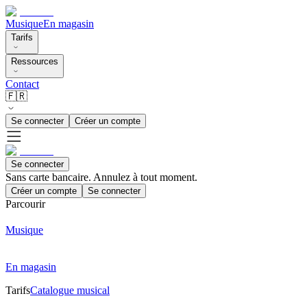
Musique
En magasin
Tarifs
Ressources
Contact
🇫🇷
Se connecter
Créer un compte
Se connecter
Sans carte bancaire. Annulez à tout moment.
Créer un compte
Se connecter
Parcourir
Musique
En magasin
Tarifs
Catalogue musical