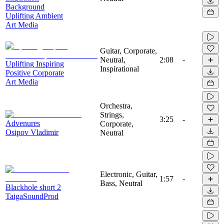
Background
Uplifting Ambient
Art Media
Guitar, Corporate,
Neutral,
2:08
-
Uplifting Inspiring
Inspirational
Positive Corporate
Art Media
Orchestra,
Strings,
3:25
-
Advenures
Corporate,
Osipov Vladimir
Neutral
Electronic, Guitar,
1:57
-
Bass, Neutral
Blackhole short 2
TaigaSoundProd