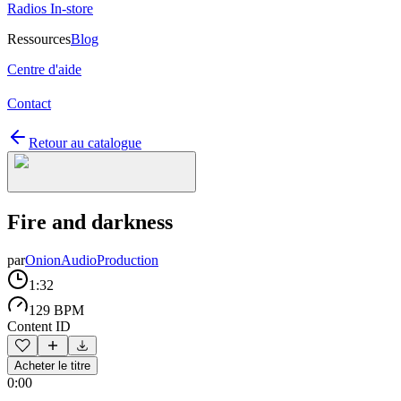
Radios In-store
Ressources
Blog
Centre d'aide
Contact
Retour au catalogue
Fire and darkness
par
OnionAudioProduction
1:32
129 BPM
Content ID
Acheter le titre
0:00