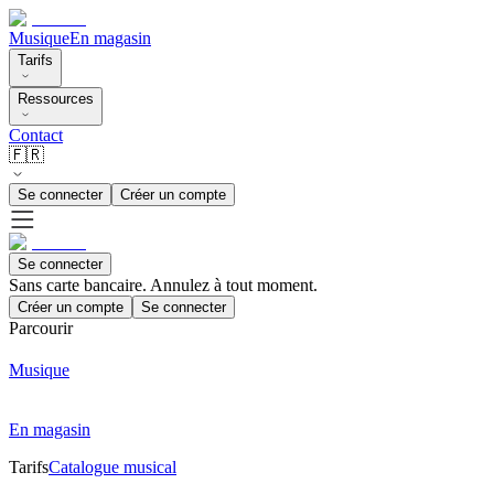
Musique
En magasin
Tarifs
Ressources
Contact
🇫🇷
Se connecter
Créer un compte
Se connecter
Sans carte bancaire. Annulez à tout moment.
Créer un compte
Se connecter
Parcourir
Musique
En magasin
Tarifs
Catalogue musical