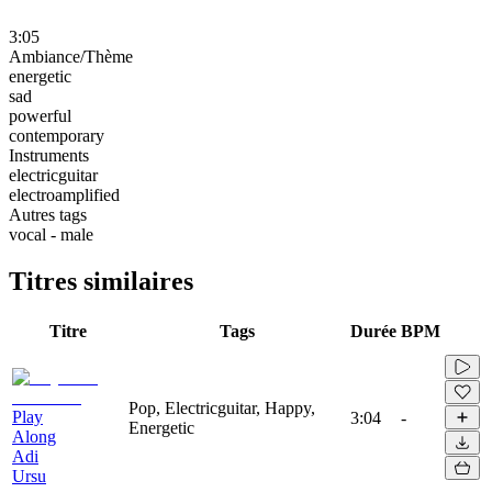
3:05
Ambiance/Thème
energetic
sad
powerful
contemporary
Instruments
electricguitar
electroamplified
Autres tags
vocal - male
Titres similaires
Titre
Tags
Durée
BPM
Pop, Electricguitar, Happy,
Play
3:04
-
Energetic
Along
Adi
Ursu