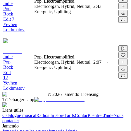
Pop, Electroamplified,
Indie
Electricorgan, Hybrid, Neutral,
2:43
-
Pop
Energetic, Uplifting
Rock
Edit 7
Yevhen
Lokhmatov
Indie
Pop, Electroamplified,
Pop
Electricorgan, Hybrid, Neutral,
2:07
-
Rock
Energetic, Uplifting
Edit
12
Yevhen
Lokhmatov
©
2026
Jamendo Licensing
Télécharger l'app
Liens utiles
Catalogue musical
Radios In-store
Tarifs
Contact
Centre d'aide
Nous
contacter
Jamendo