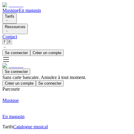
Musique
En magasin
Tarifs
Ressources
Contact
🇫🇷
Se connecter
Créer un compte
Se connecter
Sans carte bancaire. Annulez à tout moment.
Créer un compte
Se connecter
Parcourir
Musique
En magasin
Tarifs
Catalogue musical