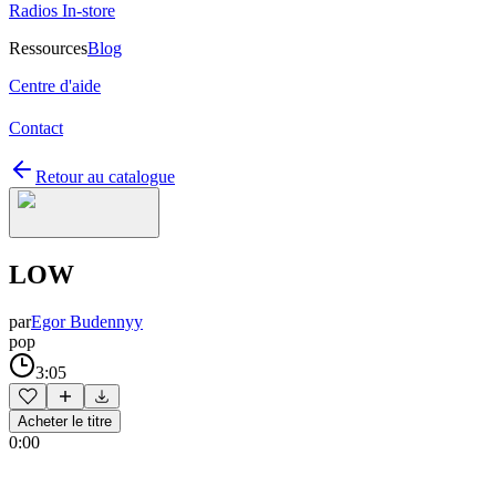
Radios In-store
Ressources
Blog
Centre d'aide
Contact
Retour au catalogue
LOW
par
Egor Budennyy
pop
3:05
Acheter le titre
0:00