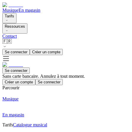
Musique
En magasin
Tarifs
Ressources
Contact
🇫🇷
Se connecter
Créer un compte
Se connecter
Sans carte bancaire. Annulez à tout moment.
Créer un compte
Se connecter
Parcourir
Musique
En magasin
Tarifs
Catalogue musical