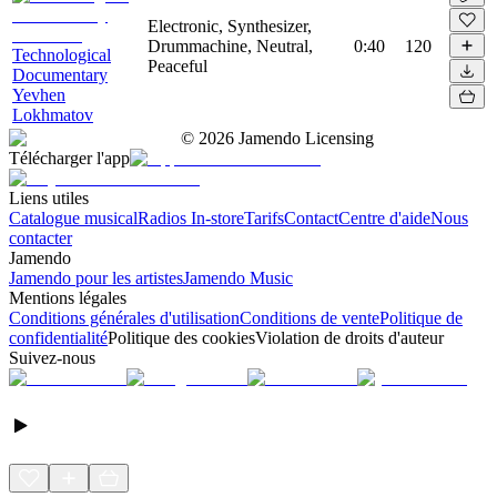
Electronic, Synthesizer,
Drummachine, Neutral,
0:40
120
Technological
Peaceful
Documentary
Yevhen
Lokhmatov
©
2026
Jamendo Licensing
Télécharger l'app
Liens utiles
Catalogue musical
Radios In-store
Tarifs
Contact
Centre d'aide
Nous
contacter
Jamendo
Jamendo pour les artistes
Jamendo Music
Mentions légales
Conditions générales d'utilisation
Conditions de vente
Politique de
confidentialité
Politique des cookies
Violation de droits d'auteur
Suivez-nous