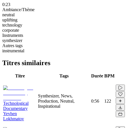
0:23
Ambiance/Thème
neutral
uplifting
technology
corporate
Instruments
synthesizer
Autres tags
instrumental
Titres similaires
Titre
Tags
Durée
BPM
Synthesizer, News,
Production, Neutral,
0:56
122
Technological
Inspirational
Documentary
Yevhen
Lokhmatov