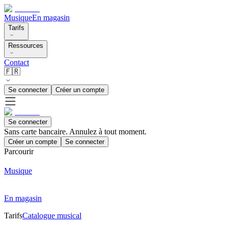
Musique
En magasin
Tarifs
Ressources
Contact
🇫🇷
Se connecter
Créer un compte
Se connecter
Sans carte bancaire. Annulez à tout moment.
Créer un compte
Se connecter
Parcourir
Musique
En magasin
Tarifs
Catalogue musical