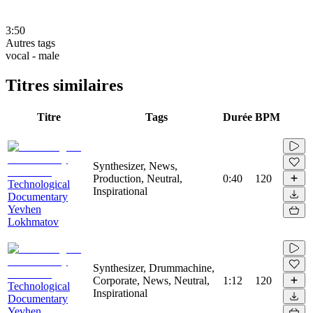
3:50
Autres tags
vocal - male
Titres similaires
Titre
Tags
Durée
BPM
Synthesizer, News,
Production, Neutral,
0:40
120
Technological
Inspirational
Documentary
Yevhen
Lokhmatov
Synthesizer, Drummachine,
Corporate, News, Neutral,
1:12
120
Technological
Inspirational
Documentary
Yevhen