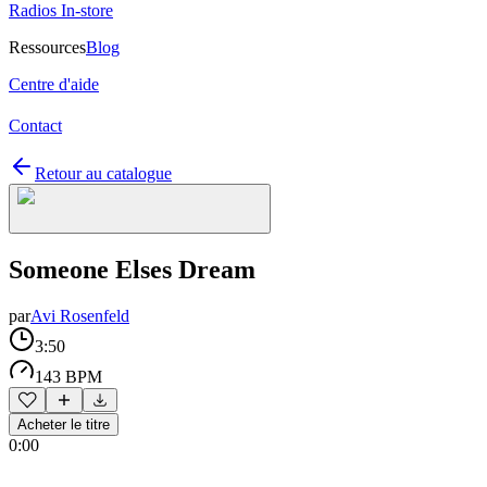
Radios In-store
Ressources
Blog
Centre d'aide
Contact
Retour au catalogue
Someone Elses Dream
par
Avi Rosenfeld
3:50
143 BPM
Acheter le titre
0:00