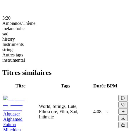
3:20
Ambiance/Thème
melancholic
sad
history
Instruments
strings
Autres tags
instrumental
Titres similaires
Titre
Tags
Durée
BPM
World, Strings, Lute,
Filmscore, Film, Sad,
4:08
-
Alquaser
Intimate
Alghamed
Fatima
Mhedden