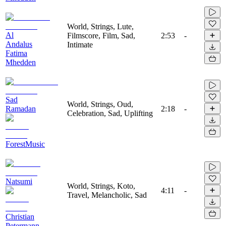
World, Strings, Lute,
Al
Filmscore, Film, Sad,
2:53
-
Andalus
Intimate
Fatima
Mhedden
Sad
World, Strings, Oud,
Ramadan
2:18
-
Celebration, Sad, Uplifting
ForestMusic
Natsumi
World, Strings, Koto,
4:11
-
Travel, Melancholic, Sad
Christian
Petermann