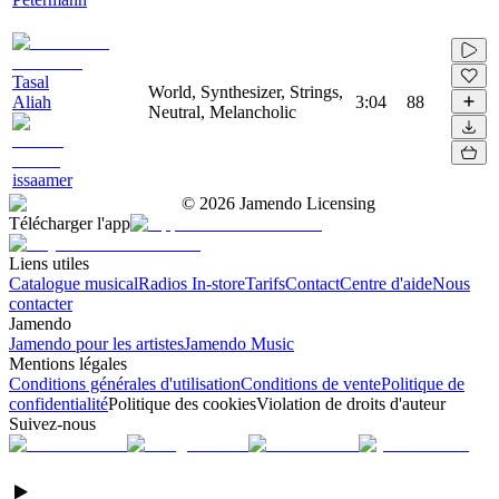
Tasal
World, Synthesizer, Strings,
Aliah
3:04
88
Neutral, Melancholic
issaamer
©
2026
Jamendo Licensing
Télécharger l'app
Liens utiles
Catalogue musical
Radios In-store
Tarifs
Contact
Centre d'aide
Nous
contacter
Jamendo
Jamendo pour les artistes
Jamendo Music
Mentions légales
Conditions générales d'utilisation
Conditions de vente
Politique de
confidentialité
Politique des cookies
Violation de droits d'auteur
Suivez-nous