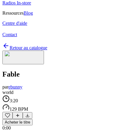
Radios In-store
Ressources
Blog
Centre d'aide
Contact
Retour au catalogue
Fable
par
ebunny
world
3:20
129 BPM
Acheter le titre
0:00