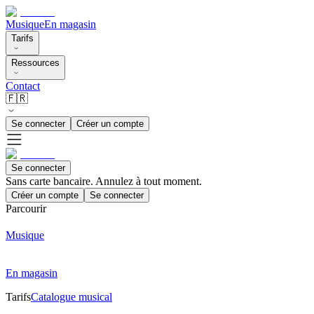
Musique
En magasin
Tarifs
Ressources
Contact
🇫🇷
Se connecter
Créer un compte
Se connecter
Sans carte bancaire. Annulez à tout moment.
Créer un compte
Se connecter
Parcourir
Musique
En magasin
Tarifs
Catalogue musical