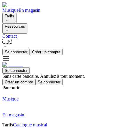
Musique
En magasin
Tarifs
Ressources
Contact
🇫🇷
Se connecter
Créer un compte
Se connecter
Sans carte bancaire. Annulez à tout moment.
Créer un compte
Se connecter
Parcourir
Musique
En magasin
Tarifs
Catalogue musical