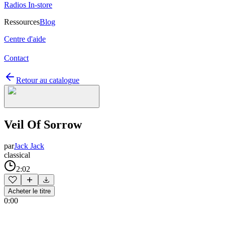
Radios In-store
Ressources
Blog
Centre d'aide
Contact
Retour au catalogue
Veil Of Sorrow
par
Jack Jack
classical
2:02
Acheter le titre
0:00