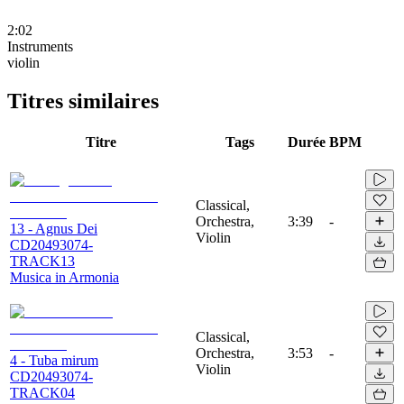
2:02
Instruments
violin
Titres similaires
Titre
Tags
Durée
BPM
Classical,
Orchestra,
3:39
-
13 - Agnus Dei
Violin
CD20493074-
TRACK13
Musica in Armonia
Classical,
Orchestra,
3:53
-
4 - Tuba mirum
Violin
CD20493074-
TRACK04