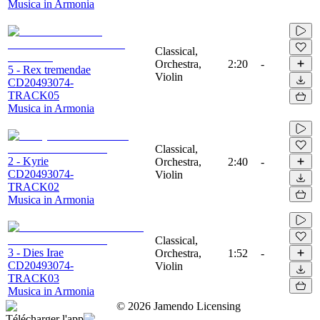
Musica in Armonia
Classical,
Orchestra,
2:20
-
5 - Rex tremendae
Violin
CD20493074-
TRACK05
Musica in Armonia
Classical,
2 - Kyrie
Orchestra,
2:40
-
CD20493074-
Violin
TRACK02
Musica in Armonia
Classical,
3 - Dies Irae
Orchestra,
1:52
-
CD20493074-
Violin
TRACK03
Musica in Armonia
©
2026
Jamendo Licensing
Télécharger l'app