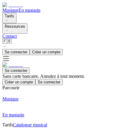
Musique
En magasin
Tarifs
Ressources
Contact
🇫🇷
Se connecter
Créer un compte
Se connecter
Sans carte bancaire. Annulez à tout moment.
Créer un compte
Se connecter
Parcourir
Musique
En magasin
Tarifs
Catalogue musical