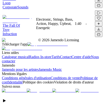
Loop
CorporateSounds
Electronic, Strings, Bass,
Action, Happy, Upbeat,
1:40
-
The Fall Of
Energetic
Troy
Infraction
©
2026
Jamendo Licensing
Télécharger l'app
Liens utiles
Catalogue musical
Radios In-store
Tarifs
Contact
Centre d'aide
Nous
contacter
Jamendo
Jamendo pour les artistes
Jamendo Music
Mentions légales
Conditions générales d'utilisation
Conditions de vente
Politique de
confidentialité
Politique des cookies
Violation de droits d'auteur
Suivez-nous