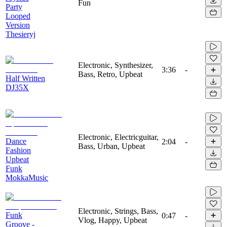
Fun
Party
Looped
Version
Thesieryj
Electronic, Synthesizer,
3:36
-
Bass, Retro, Upbeat
Half Written
DJ35X
Electronic, Electricguitar,
Dance
2:04
-
Bass, Urban, Upbeat
Fashion
Upbeat
Funk
MokkaMusic
Electronic, Strings, Bass,
Funk
0:47
-
Vlog, Happy, Upbeat
Groove -