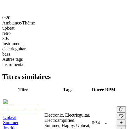
0:20
Ambiance/Thème
upbeat
retro
80s
Instruments
electricguitar
bass
Autres tags
instrumental
Titres similaires
Titre
Tags
Durée
BPM
Electronic, Electricguitar,
Upbeat
Electroamplified,
Summer
0:54
-
Summer, Happy, Upbeat,
Joyride