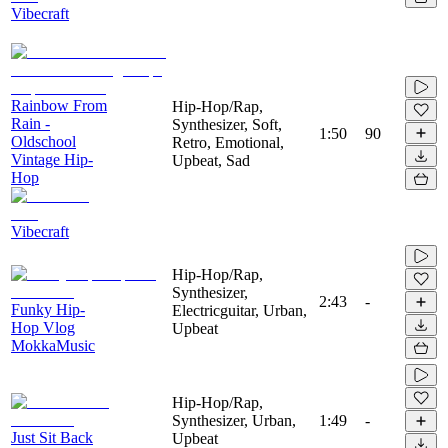
Vibecraft
Rainbow From
Hip-Hop/Rap,
Rain -
Synthesizer, Soft,
1:50
90
Oldschool
Retro, Emotional,
Vintage Hip-
Upbeat, Sad
Hop
Vibecraft
Hip-Hop/Rap,
Synthesizer,
2:43
-
Funky Hip-
Electricguitar, Urban,
Hop Vlog
Upbeat
MokkaMusic
Hip-Hop/Rap,
Synthesizer, Urban,
1:49
-
Just Sit Back
Upbeat