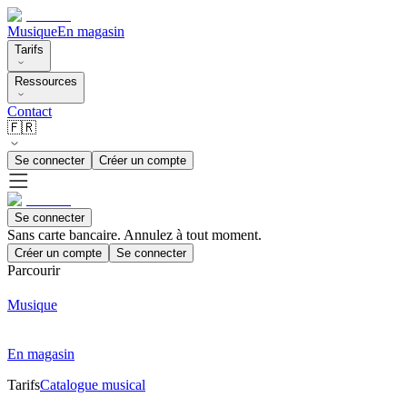
Musique
En magasin
Tarifs
Ressources
Contact
🇫🇷
Se connecter
Créer un compte
Se connecter
Sans carte bancaire. Annulez à tout moment.
Créer un compte
Se connecter
Parcourir
Musique
En magasin
Tarifs
Catalogue musical