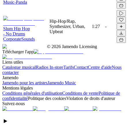
Music-Panda
Hip-Hop/Rap,
Synthesizer, Urban,
1:27
-
Slum Hip Hop
Upbeat
- No Drums
CorporateSounds
©
2026
Jamendo Licensing
Télécharger l'app
Liens utiles
Catalogue musical
Radios In-store
Tarifs
Contact
Centre d'aide
Nous
contacter
Jamendo
Jamendo pour les artistes
Jamendo Music
Mentions légales
Conditions générales d'utilisation
Conditions de vente
Politique de
confidentialité
Politique des cookies
Violation de droits d'auteur
Suivez-nous