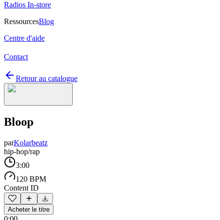
Radios In-store
Ressources
Blog
Centre d'aide
Contact
Retour au catalogue
Bloop
par
Kolarbeatz
hip-hop/rap
3:00
120 BPM
Content ID
Acheter le titre
0:00