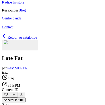
Radios In-store
Ressources
Blog
Centre d'aide
Contact
Retour au catalogue
Late Fat
par
K4MMERER
jazz
3:39
95 BPM
Content ID
Acheter le titre
0:00