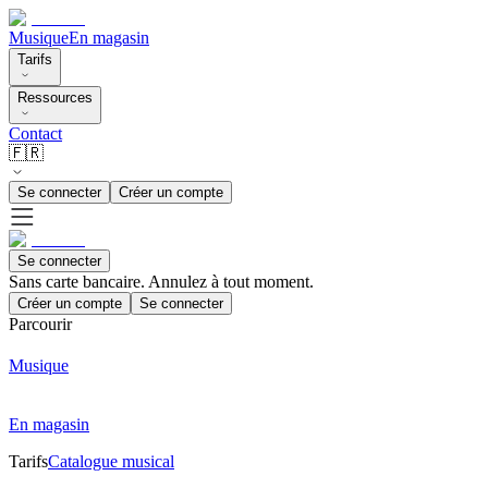
Musique
En magasin
Tarifs
Ressources
Contact
🇫🇷
Se connecter
Créer un compte
Se connecter
Sans carte bancaire. Annulez à tout moment.
Créer un compte
Se connecter
Parcourir
Musique
En magasin
Tarifs
Catalogue musical