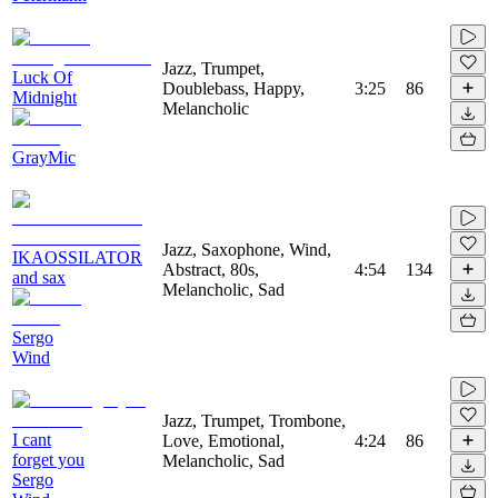
Jazz, Trumpet,
Luck Of
Doublebass, Happy,
3:25
86
Midnight
Melancholic
GrayMic
Jazz, Saxophone, Wind,
IKAOSSILATOR
Abstract, 80s,
4:54
134
and sax
Melancholic, Sad
Sergo
Wind
Jazz, Trumpet, Trombone,
I cant
Love, Emotional,
4:24
86
forget you
Melancholic, Sad
Sergo