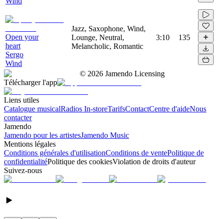
Wind
Jazz, Saxophone, Wind,
Open your
Lounge, Neutral,
3:10
135
heart
Melancholic, Romantic
Sergo
Wind
©
2026
Jamendo Licensing
Télécharger l'app
Liens utiles
Catalogue musical
Radios In-store
Tarifs
Contact
Centre d'aide
Nous
contacter
Jamendo
Jamendo pour les artistes
Jamendo Music
Mentions légales
Conditions générales d'utilisation
Conditions de vente
Politique de
confidentialité
Politique des cookies
Violation de droits d'auteur
Suivez-nous