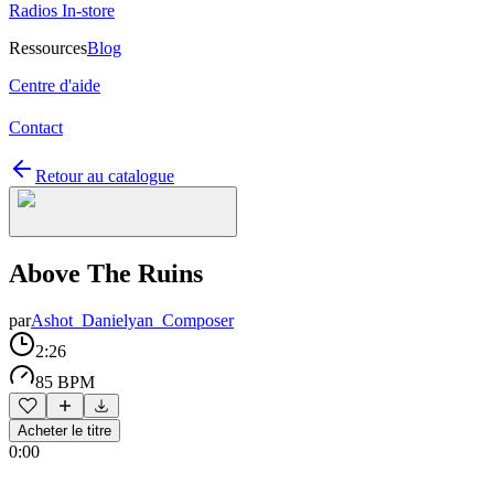
Radios In-store
Ressources
Blog
Centre d'aide
Contact
Retour au catalogue
Above The Ruins
par
Ashot_Danielyan_Composer
2:26
85 BPM
Acheter le titre
0:00