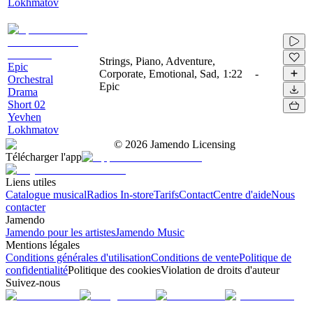
Lokhmatov
Strings, Piano, Adventure,
Epic
Corporate, Emotional, Sad,
1:22
-
Orchestral
Epic
Drama
Short 02
Yevhen
Lokhmatov
©
2026
Jamendo Licensing
Télécharger l'app
Liens utiles
Catalogue musical
Radios In-store
Tarifs
Contact
Centre d'aide
Nous
contacter
Jamendo
Jamendo pour les artistes
Jamendo Music
Mentions légales
Conditions générales d'utilisation
Conditions de vente
Politique de
confidentialité
Politique des cookies
Violation de droits d'auteur
Suivez-nous