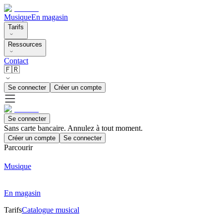
Musique
En magasin
Tarifs
Ressources
Contact
🇫🇷
Se connecter
Créer un compte
Se connecter
Sans carte bancaire. Annulez à tout moment.
Créer un compte
Se connecter
Parcourir
Musique
En magasin
Tarifs
Catalogue musical