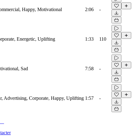
Commercial, Happy, Motivational
2:06
-
rporate, Energetic, Uplifting
1:33
110
tivational, Sad
7:58
-
ar, Advertising, Corporate, Happy, Uplifting
1:57
-
tacter