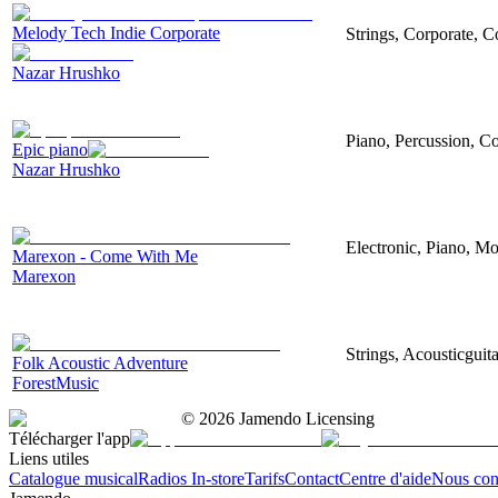
Melody Tech Indie Corporate
Strings, Corporate, 
Nazar Hrushko
Piano, Percussion, Co
Epic piano
Nazar Hrushko
Electronic, Piano, Mo
Marexon - Come With Me
Marexon
Strings, Acousticguit
Folk Acoustic Adventure
ForestMusic
©
2026
Jamendo Licensing
Télécharger l'app
Liens utiles
Catalogue musical
Radios In-store
Tarifs
Contact
Centre d'aide
Nous con