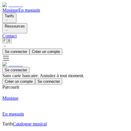
Musique
En magasin
Tarifs
Ressources
Contact
🇫🇷
Se connecter
Créer un compte
Se connecter
Sans carte bancaire. Annulez à tout moment.
Créer un compte
Se connecter
Parcourir
Musique
En magasin
Tarifs
Catalogue musical