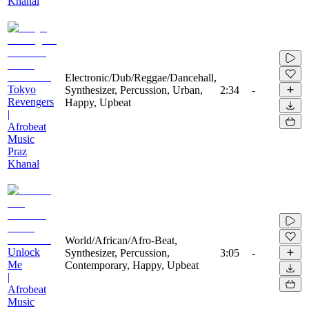
Khanal
Electronic/Dub/Reggae/Dancehall,
Tokyo
Synthesizer, Percussion, Urban,
2:34
-
Revengers
Happy, Upbeat
|
Afrobeat
Music
Praz
Khanal
World/African/Afro-Beat,
Unlock
Synthesizer, Percussion,
3:05
-
Me
Contemporary, Happy, Upbeat
|
Afrobeat
Music