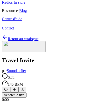
Radios In-store
Ressources
Blog
Centre d'aide
Contact
Retour au catalogue
Travel Invite
par
Soundatelier
0:22
145 BPM
Acheter le titre
0:00