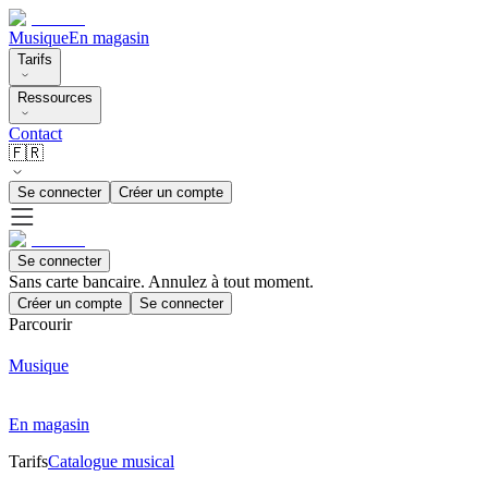
Musique
En magasin
Tarifs
Ressources
Contact
🇫🇷
Se connecter
Créer un compte
Se connecter
Sans carte bancaire. Annulez à tout moment.
Créer un compte
Se connecter
Parcourir
Musique
En magasin
Tarifs
Catalogue musical