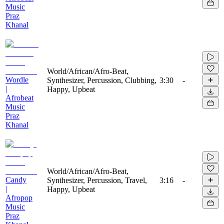
Music
Praz
Khanal
World/African/Afro-Beat,
Wordle
Synthesizer, Percussion, Clubbing,
3:30
-
|
Happy, Upbeat
Afrobeat
Music
Praz
Khanal
World/African/Afro-Beat,
Candy
Synthesizer, Percussion, Travel,
3:16
-
|
Happy, Upbeat
Afropop
Music
Praz