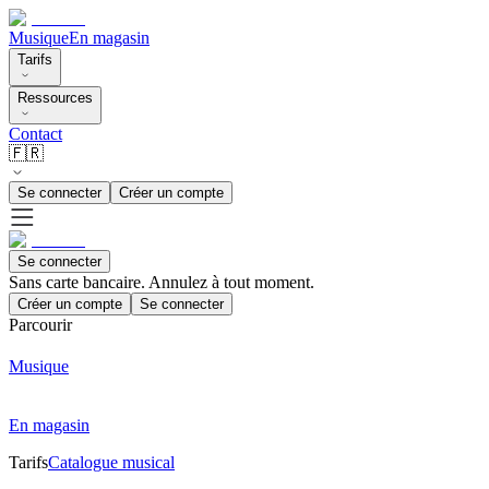
Musique
En magasin
Tarifs
Ressources
Contact
🇫🇷
Se connecter
Créer un compte
Se connecter
Sans carte bancaire. Annulez à tout moment.
Créer un compte
Se connecter
Parcourir
Musique
En magasin
Tarifs
Catalogue musical