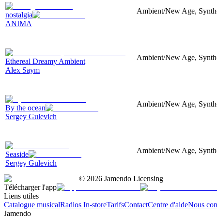
Ambient/New Age, Synthes
nostalgia
ANIMA
Ambient/New Age, Synthes
Ethereal Dreamy Ambient
Alex Saym
Ambient/New Age, Synthes
By the ocean
Sergey Gulevich
Ambient/New Age, Synthes
Seaside
Sergey Gulevich
©
2026
Jamendo Licensing
Télécharger l'app
Liens utiles
Catalogue musical
Radios In-store
Tarifs
Contact
Centre d'aide
Nous con
Jamendo