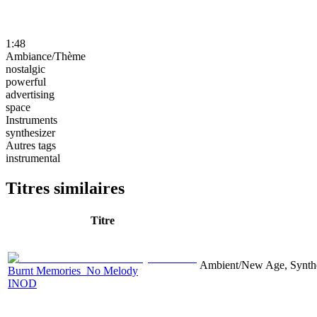
1:48
Ambiance/Thème
nostalgic
powerful
advertising
space
Instruments
synthesizer
Autres tags
instrumental
Titres similaires
Titre
Ambient/New Age, Synthes
Burnt Memories_No Melody
INOD