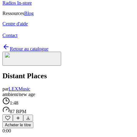
Radios In-store
Ressources
Blog
Centre d'aide
Contact
Retour au catalogue
Distant Places
par
LEXMusic
ambient/new age
1:48
87 BPM
Acheter le titre
0:00