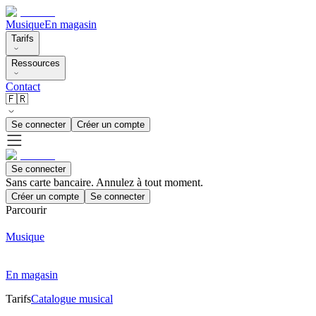
Musique
En magasin
Tarifs
Ressources
Contact
🇫🇷
Se connecter
Créer un compte
Se connecter
Sans carte bancaire. Annulez à tout moment.
Créer un compte
Se connecter
Parcourir
Musique
En magasin
Tarifs
Catalogue musical