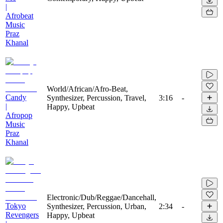
|
Afrobeat
Music
Praz
Khanal
World/African/Afro-Beat,
Candy
Synthesizer, Percussion, Travel,
3:16
-
|
Happy, Upbeat
Afropop
Music
Praz
Khanal
Electronic/Dub/Reggae/Dancehall,
Tokyo
Synthesizer, Percussion, Urban,
2:34
-
Revengers
Happy, Upbeat