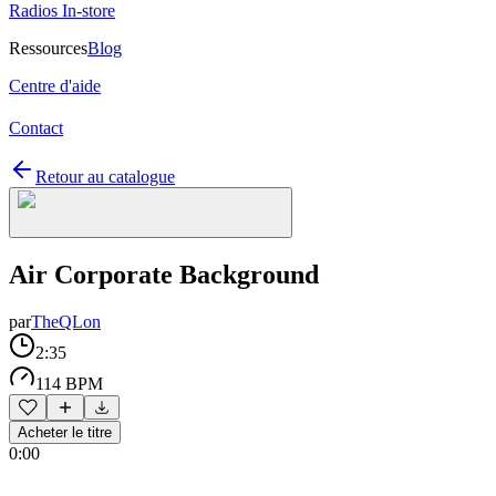
Radios In-store
Ressources
Blog
Centre d'aide
Contact
Retour au catalogue
Air Corporate Background
par
TheQLon
2:35
114 BPM
Acheter le titre
0:00