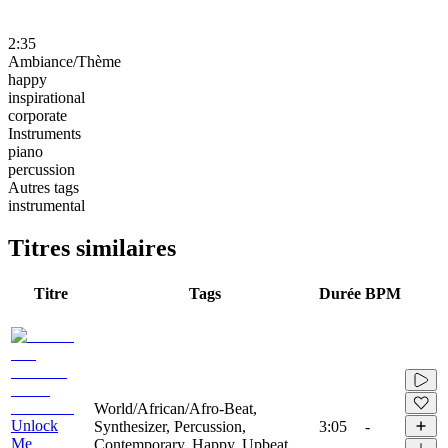
2:35
Ambiance/Thème
happy
inspirational
corporate
Instruments
piano
percussion
Autres tags
instrumental
Titres similaires
Titre
Tags
Durée
BPM
World/African/Afro-Beat,
Unlock
Synthesizer, Percussion,
3:05
-
Me
Contemporary, Happy, Upbeat