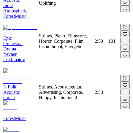
Acoustic
Uplifting
Indie
Atmospheric
ForestMusic
Strings, Piano, Filmscore,
Epic
Horror, Corporate, Film,
2:50
101
Orchestral
Inspirational, Energetic
Drama
Yevhen
Lokhmatov
Is Folk
Strings, Acousticguitar,
Acoustic
Advertising, Corporate,
2:33
-
Guitar
Happy, Inspirational
ForestMusic