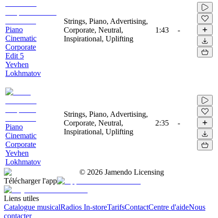
Strings, Piano, Advertising,
Piano
Corporate, Neutral,
1:43
-
Cinematic
Inspirational, Uplifting
Corporate
Edit 5
Yevhen
Lokhmatov
Strings, Piano, Advertising,
Corporate, Neutral,
2:35
-
Piano
Inspirational, Uplifting
Cinematic
Corporate
Yevhen
Lokhmatov
©
2026
Jamendo Licensing
Télécharger l'app
Liens utiles
Catalogue musical
Radios In-store
Tarifs
Contact
Centre d'aide
Nous
contacter