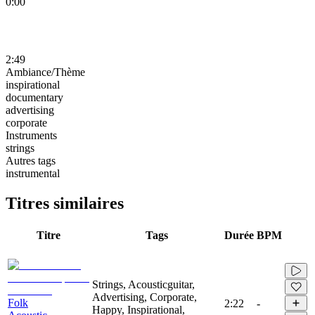
0:00
2:49
Ambiance/Thème
inspirational
documentary
advertising
corporate
Instruments
strings
Autres tags
instrumental
Titres similaires
Titre
Tags
Durée
BPM
Strings, Acousticguitar,
Advertising, Corporate,
Folk
2:22
-
Happy, Inspirational,