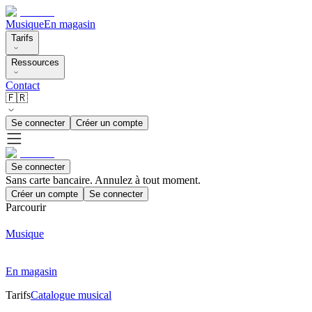
Musique
En magasin
Tarifs
Ressources
Contact
🇫🇷
Se connecter
Créer un compte
Se connecter
Sans carte bancaire. Annulez à tout moment.
Créer un compte
Se connecter
Parcourir
Musique
En magasin
Tarifs
Catalogue musical