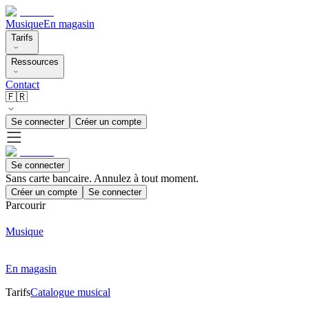
Musique
En magasin
Tarifs
Ressources
Contact
🇫🇷
Se connecter
Créer un compte
Se connecter
Sans carte bancaire. Annulez à tout moment.
Créer un compte
Se connecter
Parcourir
Musique
En magasin
Tarifs
Catalogue musical