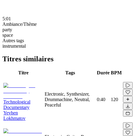
5:01
Ambiance/Thème
party
space
Autres tags
instrumental
Titres similaires
Titre
Tags
Durée
BPM
Electronic, Synthesizer,
Drummachine, Neutral,
0:40
120
Technological
Peaceful
Documentary
Yevhen
Lokhmatov