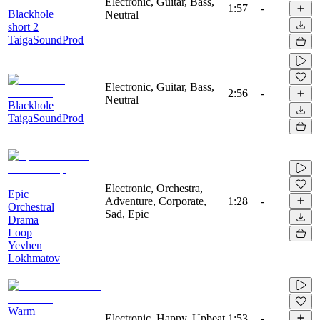
Electronic, Guitar, Bass,
1:57
-
Blackhole
Neutral
short 2
TaigaSoundProd
Electronic, Guitar, Bass,
2:56
-
Neutral
Blackhole
TaigaSoundProd
Electronic, Orchestra,
Epic
Adventure, Corporate,
1:28
-
Orchestral
Sad, Epic
Drama
Loop
Yevhen
Lokhmatov
Warm
Electronic, Happy, Upbeat
1:53
-