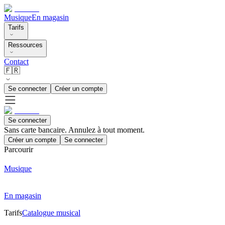
Musique
En magasin
Tarifs
Ressources
Contact
🇫🇷
Se connecter
Créer un compte
Se connecter
Sans carte bancaire. Annulez à tout moment.
Créer un compte
Se connecter
Parcourir
Musique
En magasin
Tarifs
Catalogue musical