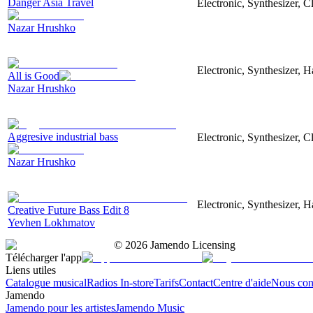
Danger Asia Travel
Electronic, Synthesizer, C
Nazar Hrushko
Electronic, Synthesizer, 
All is Good
Nazar Hrushko
Aggresive industrial bass
Electronic, Synthesizer, 
Nazar Hrushko
Electronic, Synthesizer, 
Creative Future Bass Edit 8
Yevhen Lokhmatov
©
2026
Jamendo Licensing
Télécharger l'app
Liens utiles
Catalogue musical
Radios In-store
Tarifs
Contact
Centre d'aide
Nous con
Jamendo
Jamendo pour les artistes
Jamendo Music