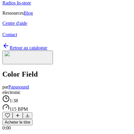
Radios In-store
Ressources
Blog
Centre d'aide
Contact
Retour au catalogue
Color Field
par
Papasound
electronic
1:38
115 BPM
Acheter le titre
0:00