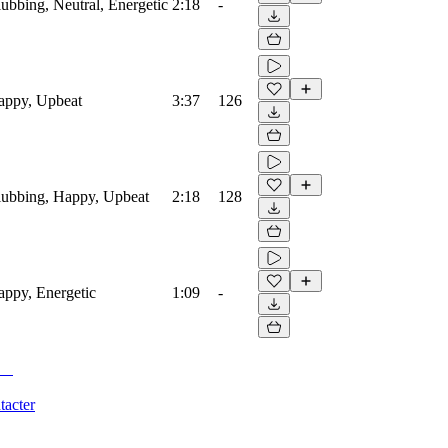
lubbing, Neutral, Energetic
2:18
-
Happy, Upbeat
3:37
126
Clubbing, Happy, Upbeat
2:18
128
Happy, Energetic
1:09
-
tacter