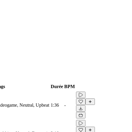
ags
Durée
BPM
Videogame, Neutral, Upbeat
1:36
-