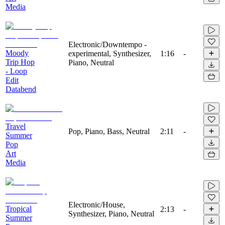
Media
Electronic/Downtempo -
Moody
experimental, Synthesizer,
1:16
-
Trip Hop
Piano, Neutral
- Loop
Edit
Databend
Travel
Pop, Piano, Bass, Neutral
2:11
-
Summer
Pop
Art
Media
Electronic/House,
Tropical
2:13
-
Synthesizer, Piano, Neutral
Summer