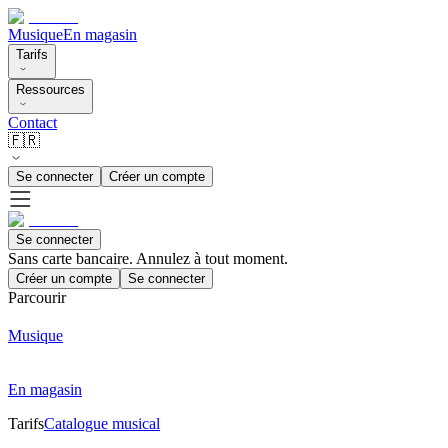
Musique
En magasin
Tarifs
Ressources
Contact
🇫🇷
Se connecter
Créer un compte
Se connecter
Sans carte bancaire. Annulez à tout moment.
Créer un compte
Se connecter
Parcourir
Musique
En magasin
Tarifs
Catalogue musical