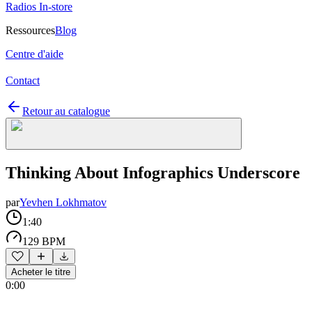
Radios In-store
Ressources
Blog
Centre d'aide
Contact
Retour au catalogue
Thinking About Infographics Underscore
par
Yevhen Lokhmatov
1:40
129 BPM
Acheter le titre
0:00