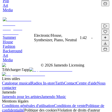
Pop
Art
Media
Electronic/House,
Summer
1:42
-
Synthesizer, Piano, Neutral
House
Fashion
Background
Art
Media
©
2026
Jamendo Licensing
Télécharger l'app
Liens utiles
Catalogue musical
Radios In-store
Tarifs
Contact
Centre d'aide
Nous
contacter
Jamendo
Jamendo pour les artistes
Jamendo Music
Mentions légales
Conditions générales d'utilisation
Conditions de vente
Politique de
confidentialité
Politique des cookies
Violation de droits d'auteur