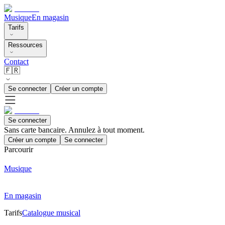
Musique
En magasin
Tarifs
Ressources
Contact
🇫🇷
Se connecter
Créer un compte
Se connecter
Sans carte bancaire. Annulez à tout moment.
Créer un compte
Se connecter
Parcourir
Musique
En magasin
Tarifs
Catalogue musical