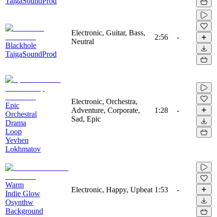
TaigaSoundProd
Electronic, Guitar, Bass,
2:56
-
Neutral
Blackhole
TaigaSoundProd
Electronic, Orchestra,
Epic
Adventure, Corporate,
1:28
-
Orchestral
Sad, Epic
Drama
Loop
Yevhen
Lokhmatov
Warm
Electronic, Happy, Upbeat
1:53
-
Indie Glow
Osynthw
Background