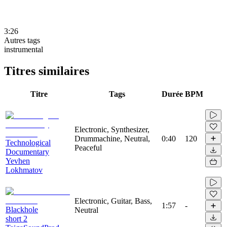
3:26
Autres tags
instrumental
Titres similaires
Titre
Tags
Durée
BPM
Electronic, Synthesizer,
Drummachine, Neutral,
0:40
120
Technological
Peaceful
Documentary
Yevhen
Lokhmatov
Electronic, Guitar, Bass,
1:57
-
Blackhole
Neutral
short 2