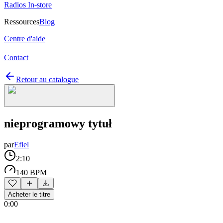
Radios In-store
Ressources
Blog
Centre d'aide
Contact
Retour au catalogue
nieprogramowy tytuł
par
Efiel
2:10
140 BPM
Acheter le titre
0:00