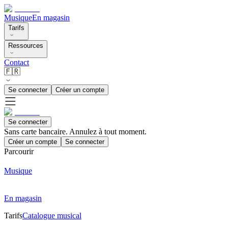
Musique
En magasin
Tarifs
Ressources
Contact
🇫🇷
Se connecter
Créer un compte
Se connecter
Sans carte bancaire. Annulez à tout moment.
Créer un compte
Se connecter
Parcourir
Musique
En magasin
Tarifs
Catalogue musical