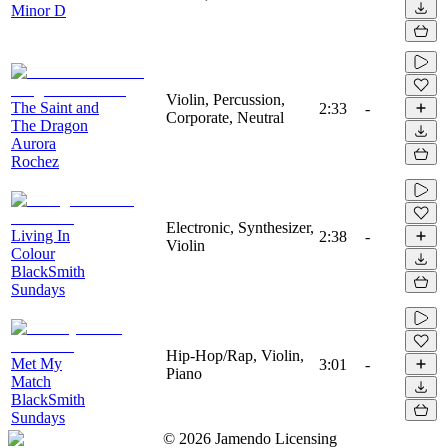
Minor D
Violin, Percussion,
The Saint and
2:33
-
Corporate, Neutral
The Dragon
Aurora
Rochez
Electronic, Synthesizer,
Living In
2:38
-
Violin
Colour
BlackSmith
Sundays
Hip-Hop/Rap, Violin,
Met My
3:01
-
Piano
Match
BlackSmith
Sundays
©
2026
Jamendo Licensing