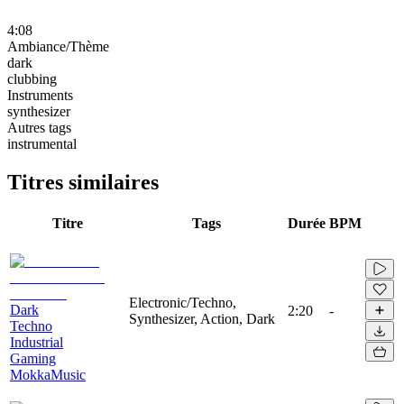
4:08
Ambiance/Thème
dark
clubbing
Instruments
synthesizer
Autres tags
instrumental
Titres similaires
Titre
Tags
Durée
BPM
Electronic/Techno,
Dark
2:20
-
Synthesizer, Action, Dark
Techno
Industrial
Gaming
MokkaMusic