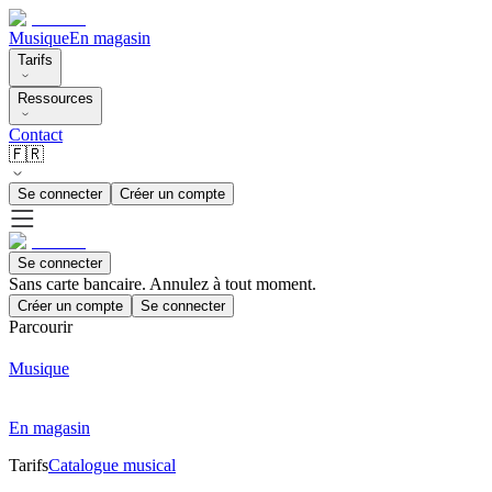
Musique
En magasin
Tarifs
Ressources
Contact
🇫🇷
Se connecter
Créer un compte
Se connecter
Sans carte bancaire. Annulez à tout moment.
Créer un compte
Se connecter
Parcourir
Musique
En magasin
Tarifs
Catalogue musical