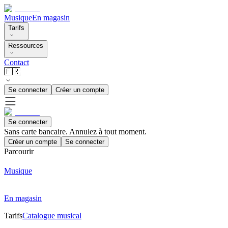
Musique
En magasin
Tarifs
Ressources
Contact
🇫🇷
Se connecter
Créer un compte
Se connecter
Sans carte bancaire. Annulez à tout moment.
Créer un compte
Se connecter
Parcourir
Musique
En magasin
Tarifs
Catalogue musical