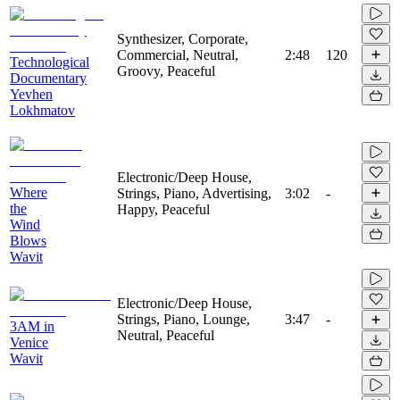
Synthesizer, Corporate,
Commercial, Neutral,
2:48
120
Technological
Groovy, Peaceful
Documentary
Yevhen
Lokhmatov
Electronic/Deep House,
Where
Strings, Piano, Advertising,
3:02
-
the
Happy, Peaceful
Wind
Blows
Wavit
Electronic/Deep House,
Strings, Piano, Lounge,
3:47
-
3AM in
Neutral, Peaceful
Venice
Wavit