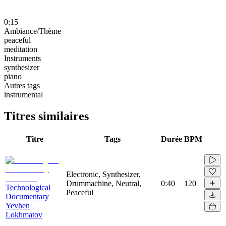
0:15
Ambiance/Thème
peaceful
meditation
Instruments
synthesizer
piano
Autres tags
instrumental
Titres similaires
Titre
Tags
Durée
BPM
Electronic, Synthesizer,
Drummachine, Neutral,
0:40
120
Technological
Peaceful
Documentary
Yevhen
Lokhmatov