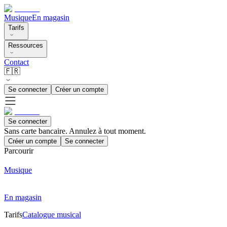
Musique
En magasin
Tarifs
Ressources
Contact
🇫🇷
Se connecter
Créer un compte
Se connecter
Sans carte bancaire. Annulez à tout moment.
Créer un compte
Se connecter
Parcourir
Musique
En magasin
Tarifs
Catalogue musical