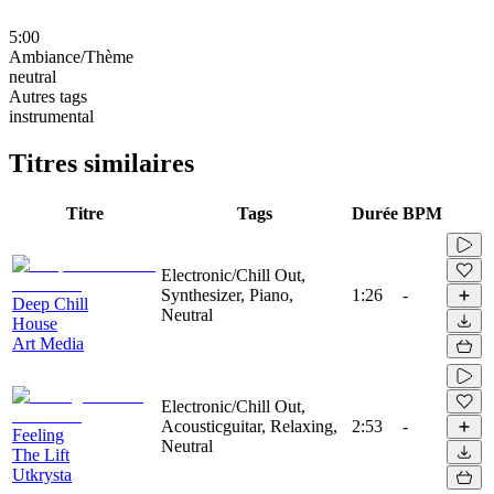
5:00
Ambiance/Thème
neutral
Autres tags
instrumental
Titres similaires
Titre
Tags
Durée
BPM
Electronic/Chill Out,
Synthesizer, Piano,
1:26
-
Deep Chill
Neutral
House
Art Media
Electronic/Chill Out,
Acousticguitar, Relaxing,
2:53
-
Feeling
Neutral
The Lift
Utkrysta