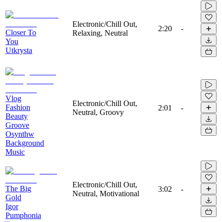
Electronic/Chill Out,
2:20
-
Closer To
Relaxing, Neutral
You
Utkrysta
Vlog
Electronic/Chill Out,
Fashion
2:01
-
Neutral, Groovy
Beauty
Groove
Osynthw
Background
Music
Electronic/Chill Out,
The Big
3:02
-
Neutral, Motivational
Gold
Igor
Pumphonia